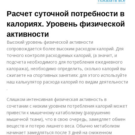
Показать все
Расчет суточной потребности в
Калории для
Калории для ребенка
похудения
калориях. Уровень физической
активности
Высокий уровень физической активности
Калории на
сопровождается более высоким расходом калорий. Для
компьютер
точного контроля расходуемых калорий, (а значит, и
подсчета необходимого для потребления ежедневного
калоража), необходимо определить, сколько калорий вы
сжигаете на спортивных занятиях: для этого используйте
наш калькулятор расхода калорий по видам деятельности
.
Слишком интенсивная физическая активность в
сочетании с низким уровнем потребления калорий может
привести к мышечному катаболизму (разрушению
мышечной ткани), что в свою очередь, замедляет обмен
веществ и потерю лишнего веса. Обычно метаболизм
начинает замедляться после 3 дней на сниженном