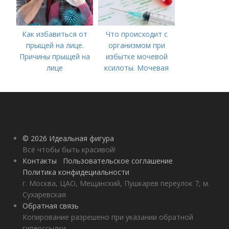
Как избавиться от
Что происходит с
прыщей на лице.
организмом при
Причины прыщей на
избытке мочевой
лице
ксилоты. Мочевая
кислота в крови:
норма и отклонения
© 2026 Идеальная фигура
Всё чтобы быть красивой!
Контакты
Пользовательское соглашение
Политика конфидециальности
г. Москва, ЦАО, Мещанский, Пушкарев переулок 7, м.
Сухаревская
Обратная связь
Копирование разрешено при указании обратной
гиперссылки.