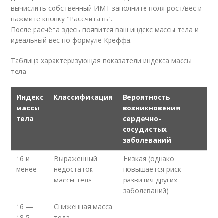
вычислить собственный ИМТ заполните поля рост/вес и
нажмите кнопку "Рассчитать".
После расчёта здесь появится ваш индекс массы тела и
идеальный вес по формуле Креффа.
Таблица характеризующая показатели индекса массы
тела
Индекс
Классификация
Вероятность
массы
возникновения
тела
сердечно-
сосудистых
заболеваний
16 и
Выраженный
Низкая (однако
менее
недостаток
повышается риск
массы тела
развития других
заболеваний)
16 —
Сниженная масса
18,5
тела