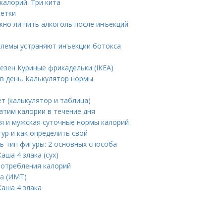
калорий. Три кита
сетки
но ли пить алкоголь после инъекций
блемы устраняют инъекции ботокса
езен Куриные фрикадельки (IKEA)
в день. Калькулятор нормы
ет (калькулятор и таблица)
атим калории в течение дня
ая и мужская суточные нормы калорий
гур и как определить свой
ь тип фигуры: 2 основных способа
аша 4 злака (сух)
потребления калорий
ла (ИМТ)
Каша 4 злака