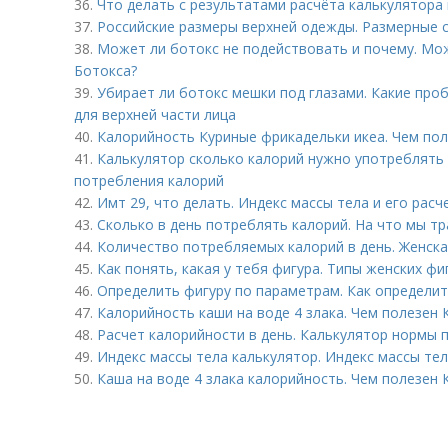
36.
Что делать с результатами расчёта калькулятора 
37.
Российские размеры верхней одежды. Размерные 
38.
Может ли ботокс не подействовать и почему. Мож
Ботокса?
39.
Убирает ли ботокс мешки под глазами. Какие про
для верхней части лица
40.
Калорийность Куриные фрикадельки икеа. Чем пол
41.
Калькулятор сколько калорий нужно употреблять 
потребления калорий
42.
Имт 29, что делать. Индекс массы тела и его расч
43.
Сколько в день потреблять калорий. На что мы тр
44.
Количество потребляемых калорий в день. Женск
45.
Как понять, какая у тебя фигура. Типы женских фи
46.
Определить фигуру по параметрам. Как определит
47.
Калорийность каши на воде 4 злака. Чем полезен К
48.
Расчет калорийности в день. Калькулятор нормы 
49.
Индекс массы тела калькулятор. Индекс массы те
50.
Каша на воде 4 злака калорийность. Чем полезен 