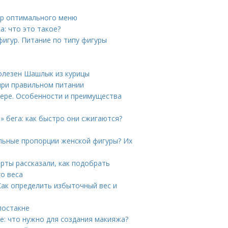
ер оптимального меню
: что это такое?
фигур. Питание по типу фигуры
олезен Шашлык из курицы
ри правильном питании
ере. Особенности и преимущества
о» бега: как быстро они сжигаются?
льные пропорции женской фигуры? Их
ерты рассказали, как подобрать
го веса
Как определить избыточный вес и
постакне
е: что нужно для создания макияжа?