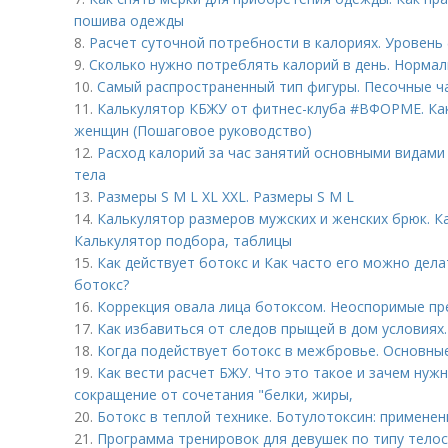
пошива одежды
8.
Расчет суточной потребности в калориях. Уровень
9.
Сколько нужно потреблять калорий в день. Норма
10.
Самый распространенный тип фигуры. Песочные ч
11.
Калькулятор КБЖУ от фитнес-клуба #ВФОРМЕ. Как
женщин (Пошаговое руководство)
12.
Расход калорий за час занятий основными видами 
тела
13.
Размеры S M L XL XXL. Размеры S M L
14.
Калькулятор размеров мужских и женских брюк. К
Калькулятор подбора, таблицы
15.
Как действует ботокс и Как часто его можно дела
ботокс?
16.
Коррекция овала лица ботоксом. Неоспоримые п
17.
Как избавиться от следов прыщей в дом условиях
18.
Когда подействует ботокс в межбровье. Основны
19.
Как вести расчет БЖУ. Что это такое и зачем нуж
сокращение от сочетания "белки, жиры,
20.
Ботокс в теплой технике. Ботулотоксин: примене
21.
Программа тренировок для девушек по типу тело