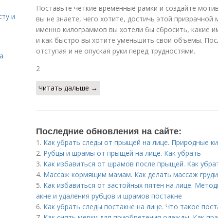
Поставьте четкие временные рамки и создайте мотив
сту и
вы не знаете, чего хотите, достичь этой призрачной 
именно килограммов вы хотели бы сбросить, какие и
и как быстро вы хотите уменьшить свои объемы. Посл
отступая и не опуская руки перед трудностями.
а
2
Читать дальше →
Последние обновления на сайте:
1.
Как убрать следы от прыщей на лице. Природные к
2.
Рубцы и шрамы от прыщей на лице. Как убрать
3.
Как избавиться от шрамов после прыщей. Как убра
4.
Массаж кормящим мамам. Как делать массаж груди
5.
Как избавиться от застойных пятен на лице. Метод
акне и удаления рубцов и шрамов постакне
6.
Как убрать следы постакне на лице. Что такое пост
7.
Как снять мерки для приобретения одежды. Как пр