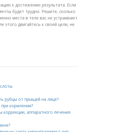
ацию к достижению результата. Если
мечты будет трудно. Решите, сколько
менно места в теле вас не устраивают
е этого двигайтесь к своей цели, не
ислоты
ть рубцы от прыщей на лице?
 при кормлении?
ы коррекции, аппаратного лечения
акне?
авильно снять мерки(размеры) для