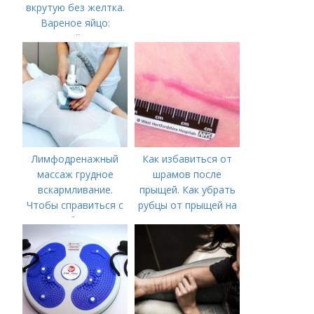
вкрутую без желтка.
Вареное яйцо:
калорийность
Лимфодренажный
Как избавиться от
массаж грудное
шрамов после
вскармливание.
прыщей. Как убрать
Чтобы справиться с
рубцы от прыщей на
нагрубанием,
лице?
необходимо
предпринять
следующие действия: