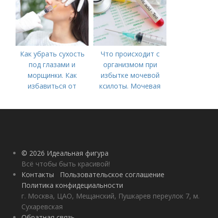
Как убрать сухость
Что происходит с
под глазами и
организмом при
морщинки. Как
избытке мочевой
избавиться от
ксилоты. Мочевая
морщин под глазами:
кислота в крови:
косметологические
норма и отклонения
процедуры
© 2026 Идеальная фигура
Всё чтобы быть красивой!
Контакты
Пользовательское соглашение
Политика конфидециальности
г. Москва, ЦАО, Мещанский, Пушкарев переулок 7, м.
Сухаревская
Обратная связь