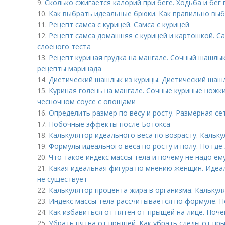
9.
Сколько сжигается калорий при беге. Ходьба и бег
10.
Как выбрать идеальные брюки. Как правильно выб
11.
Рецепт самса с курицей. Самса с курицей
12.
Рецепт самса домашняя с курицей и картошкой. Са
слоеного теста
13.
Рецепт куриная грудка на мангале. Сочный шашлык
рецепты маринада
14.
Диетический шашлык из курицы. Диетический шашл
15.
Куриная голень на мангале. Сочные куриные ножки
чесночном соусе с овощами
16.
Определить размер по весу и росту. Размерная се
17.
Побочные эффекты после Ботокса
18.
Калькулятор идеального веса по возрасту. Кальку
19.
Формулы идеального веса по росту и полу. Но где
20.
Что такое индекс массы тела и почему не надо ем
21.
Какая идеальная фигура по мнению женщин. Идеа
не существует
22.
Калькулятор процента жира в организма. Калькул
23.
Индекс массы тела рассчитывается по формуле. П
24.
Как избавиться от пятен от прыщей на лице. Поч
25.
Убрать пятна от прыщей. Как убрать следы от пр