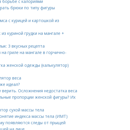
 в борьбе с калориями
рать брюки по типу фигуры
мса с курицей и картошкой из
 из куриной грудки на мангале +
ык: 3 вкусных рецепта
 на гриле на мангале в горчично-
тка женской одежды (калькулятор)
лятор веса
 же идеал?
у верить. Осложнения недостатка веса
льные пропорции женской фигуры? Их
ятор сухой массы тела
онятие индекса массы тела (ИМТ)
ему появляются следы от прыщей
ыщей на лице