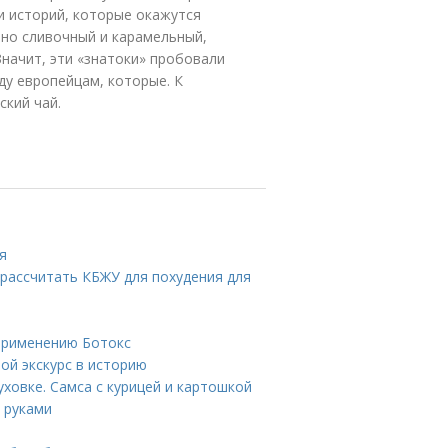
и историй, которые окажутся
нно сливочный и карамельный,
Значит, эти «знатоки» пробовали
ду европейцам, которые. К
ский чай.
я
рассчитать КБЖУ для похудения для
 применению Ботокс
ой экскурс в историю
уховке. Самса с курицей и картошкой
 руками