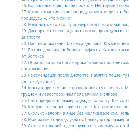
26.
Воспалился хрящ после прокола. Инструкция по ух
27.
Какие косметические процедуры можно делать б
процедуры –, что можно?
28.
Мезонити, что это. Процедура подтяжки кожи ли
29.
Диспорт, что нельзя делать после процедуры и ск
Диспорта
30.
Противопоказания ботокса для лица. Косметичес
31.
Ботокс для лица побочные эффекты. Каковы косм
от ботокса
32.
Обработка ушей после прокалывания пистолетом.
прокалывания
33.
Рекомендации после диспорта. Памятка пациенту
(ботокс/диспорт)
34.
Массаж при сколиозе позвоночника у взрослых. 
грудном и левостороннем поясничном скалиозе
35.
Как определить размер одежды по росту. Как со
36.
Как узнать процент жира в теле. Как посчитать ин
37.
Сколько калорий в яйце без желтка вареном. Поль
38.
Мой размер одежды узнать. Калькулятор размеро
39.
Сколько калорий в день нужно есть калькулятор.