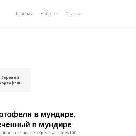
Главная
Новости
Статьи
Варёный
картофель
ртофеля в мундире.
еченный в мундире
вочное несоленое «Крестьянское»100