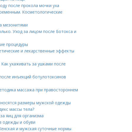
оду после прокола мочки уха
еременным. Косметологические
ца мезонитями
олько. Уход за лицом после Ботокса и
кие процедуры
етические и лекарственные эффекты
 Как ухаживать за ушками после
 после инъекций ботулотоксинов
Методика массажа при правостороннем
относятся размеры мужской одежды
декс массы тела?
за яиц для организма
в одежды и обуви
 Женская и мужская суточные нормы