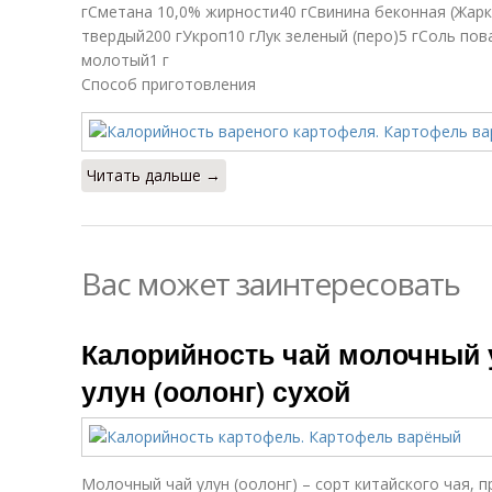
гСметана 10,0% жирности40 гСвинина беконная (Жарк
твердый200 гУкроп10 гЛук зеленый (перо)5 гСоль по
молотый1 г
Способ приготовления
Читать дальше →
Вас может заинтересовать
Калорийность чай молочный 
улун (оолонг) сухой
Молочный чай улун (оолонг) – сорт китайского чая,