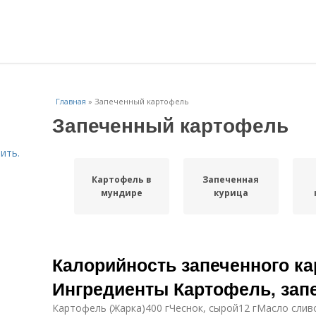
Главная
»
Запеченный картофель
Запеченный картофель
ить.
Картофель в
Запеченная
мундире
курица
Калорийность запеченного ка
Ингредиенты Картофель, зап
Картофель (Жарка)400 гЧеснок, сырой12 гМасло сли