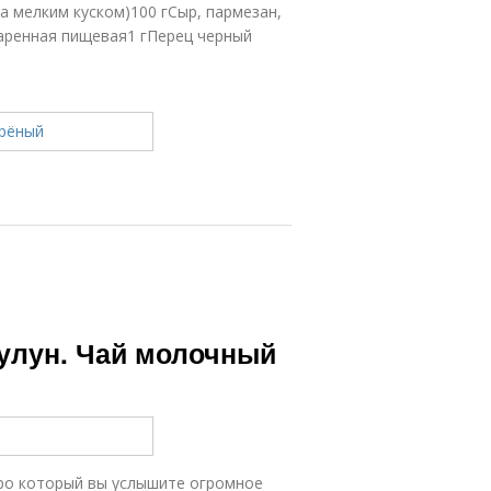
а мелким куском)100 гСыр, пармезан,
варенная пищевая1 гПерец черный
улун. Чай молочный
 про который вы услышите огромное