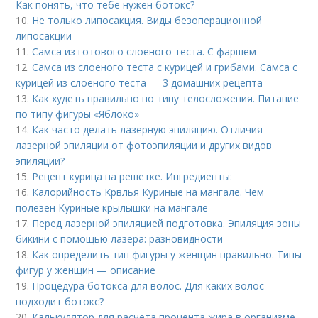
Как понять, что тебе нужен ботокс?
10.
Не только липосакция. Виды безоперационной
липосакции
11.
Самса из готового слоеного теста. С фаршем
12.
Самса из слоеного теста с курицей и грибами. Самса с
курицей из слоеного теста — 3 домашних рецепта
13.
Как худеть правильно по типу телосложения. Питание
по типу фигуры «Яблоко»
14.
Как часто делать лазерную эпиляцию. Отличия
лазерной эпиляции от фотоэпиляции и других видов
эпиляции?
15.
Рецепт курица на решетке. Ингредиенты:
16.
Калорийность Крвлья Куриные на мангале. Чем
полезен Куриные крылышки на мангале
17.
Перед лазерной эпиляцией подготовка. Эпиляция зоны
бикини с помощью лазера: разновидности
18.
Как определить тип фигуры у женщин правильно. Типы
фигур у женщин — описание
19.
Процедура ботокса для волос. Для каких волос
подходит ботокс?
20.
Калькулятор для расчета процента жира в организме.