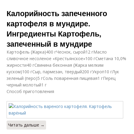
Калорийность запеченного
картофеля в мундире.
Ингредиенты Картофель,
запеченный в мундире
Картофель (Жарка)400 гЧеснок, сырой12 гМасло
сливочное несоленое «Крестьянское»100 гСметана 10,0%
жирности40 гСвинина беконная (Жарка мелким
куском)100 гСыр, пармезан, твердый200 гУкроп10 гЛук
зеленый (перо)5 гСоль поваренная пищевая1 гПерец
черный молотый1 г
Способ приготовления
Читать дальше →