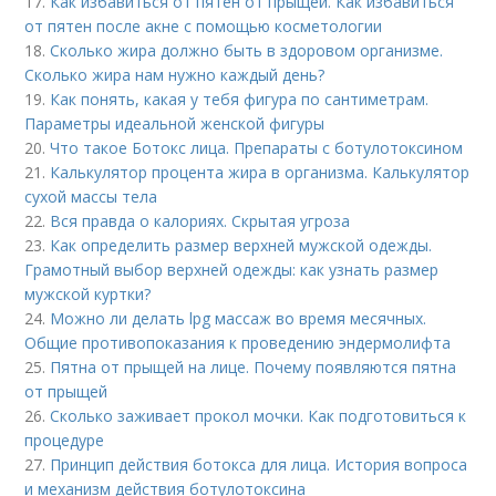
17.
Как избавиться от пятен от прыщей. Как избавиться
от пятен после акне с помощью косметологии
18.
Сколько жира должно быть в здоровом организме.
Сколько жира нам нужно каждый день?
19.
Как понять, какая у тебя фигура по сантиметрам.
Параметры идеальной женской фигуры
20.
Что такое Ботокс лица. Препараты с ботулотоксином
21.
Калькулятор процента жира в организма. Калькулятор
сухой массы тела
22.
Вся правда о калориях. Скрытая угроза
23.
Как определить размер верхней мужской одежды.
Грамотный выбор верхней одежды: как узнать размер
мужской куртки?
24.
Можно ли делать lpg массаж во время месячных.
Общие противопоказания к проведению эндермолифта
25.
Пятна от прыщей на лице. Почему появляются пятна
от прыщей
26.
Сколько заживает прокол мочки. Как подготовиться к
процедуре
27.
Принцип действия ботокса для лица. История вопроса
и механизм действия ботулотоксина