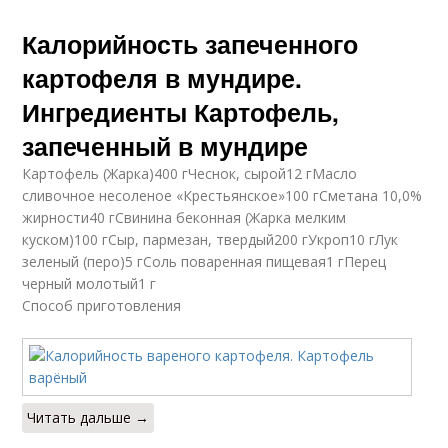
Калорийность запеченного
картофеля в мундире.
Ингредиенты Картофель,
запеченный в мундире
Картофель (Жарка)400 гЧеснок, сырой12 гМасло
сливочное несоленое «Крестьянское»100 гСметана 10,0%
жирности40 гСвинина беконная (Жарка мелким
куском)100 гСыр, пармезан, твердый200 гУкроп10 гЛук
зеленый (перо)5 гСоль поваренная пищевая1 гПерец
черный молотый1 г
Способ приготовления
Читать дальше →