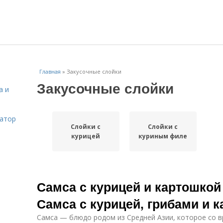
Главная
»
Закусочные слойки
Закусочные слойки
а и
затор
Слойки с
Слойки с
курицей
куриным филе
Самса с курицей и картошкой 
Самса с курицей, грибами и 
Самса — блюдо родом из Средней Азии, которое со