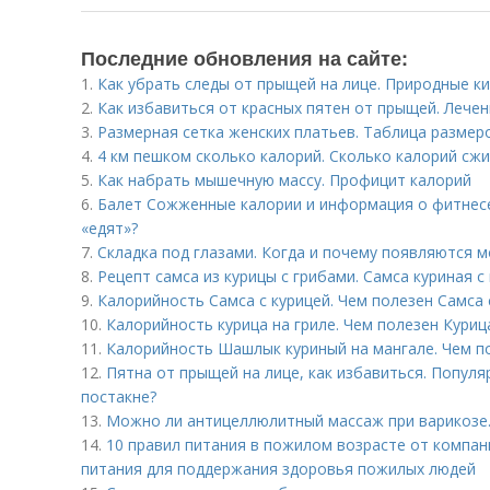
Последние обновления на сайте:
1.
Как убрать следы от прыщей на лице. Природные к
2.
Как избавиться от красных пятен от прыщей. Лече
3.
Размерная сетка женских платьев. Таблица размер
4.
4 км пешком сколько калорий. Сколько калорий сжи
5.
Как набрать мышечную массу. Профицит калорий
6.
Балет Сожженные калории и информация о фитнесе. 
«едят»?
7.
Складка под глазами. Когда и почему появляются 
8.
Рецепт самса из курицы с грибами. Самса куриная 
9.
Калорийность Самса с курицей. Чем полезен Самса 
10.
Калорийность курица на гриле. Чем полезен Куриц
11.
Калорийность Шашлык куриный на мангале. Чем п
12.
Пятна от прыщей на лице, как избавиться. Попул
постакне?
13.
Можно ли антицеллюлитный массаж при варикозе.
14.
10 правил питания в пожилом возрасте от компани
питания для поддержания здоровья пожилых людей