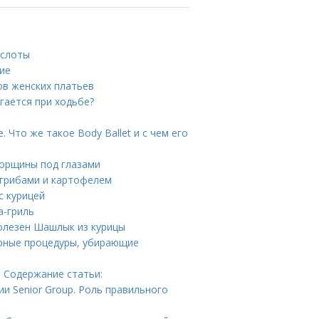
ислоты
ние
ов женских платьев
гается при ходьбе?
Что же такое Body Ballet и с чем его
морщины под глазами
с грибами и картофелем
с курицей
а-гриль
олезен Шашлык из курицы
ярные процедуры, убирающие
 Содержание статьи:
и Senior Group. Роль правильного