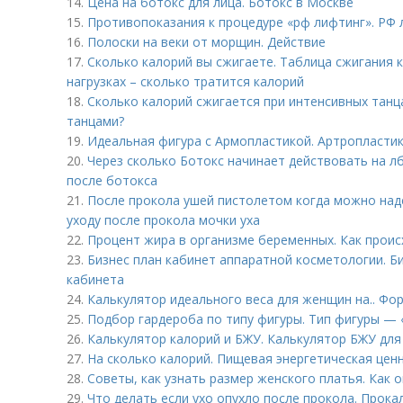
14.
Цена на ботокс для лица. Ботокс в Москве
15.
Противопоказания к процедуре «рф лифтинг». РФ 
16.
Полоски на веки от морщин. Действие
17.
Сколько калорий вы сжигаете. Таблица сжигания 
нагрузках – сколько тратится калорий
18.
Сколько калорий сжигается при интенсивных танца
танцами?
19.
Идеальная фигура с Армопластикой. Артропластика
20.
Через сколько Ботокс начинает действовать на лб
после ботокса
21.
После прокола ушей пистолетом когда можно наде
уходу после прокола мочки уха
22.
Процент жира в организме беременных. Как проис
23.
Бизнес план кабинет аппаратной косметологии. Б
кабинета
24.
Калькулятор идеального веса для женщин на.. Фо
25.
Подбор гардероба по типу фигуры. Тип фигуры — 
26.
Калькулятор калорий и БЖУ. Калькулятор БЖУ для
27.
На сколько калорий. Пищевая энергетическая цен
28.
Советы, как узнать размер женского платья. Как 
29.
Что делать если ухо опухло после прокола. Прока