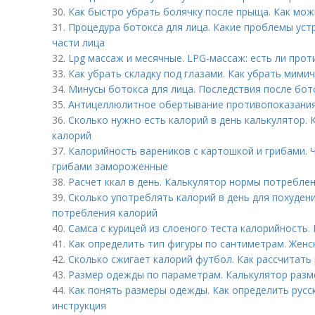
30.
Как быстро убрать болячку после прыща. Как мож
31.
Процедура ботокса для лица. Какие проблемы уст
части лица
32.
Lpg массаж и месячные. LPG-массаж: есть ли про
33.
Как убрать складку под глазами. Как убрать мими
34.
Минусы ботокса для лица. Последствия после бот
35.
Антицеллюлитное обертывание противопоказания
36.
Сколько нужно есть калорий в день калькулятор.
калорий
37.
Калорийность вареников с картошкой и грибами. 
грибами замороженные
38.
Расчет ккал в день. Калькулятор нормы потребле
39.
Сколько употреблять калорий в день для похуден
потребления калорий
40.
Самса с курицей из слоеного теста калорийность.
41.
Как определить тип фигуры по сантиметрам. Женс
42.
Сколько сжигает калорий футбол. Как рассчитать
43.
Размер одежды по параметрам. Калькулятор разм
44.
Как понять размеры одежды. Как определить русс
инструкция