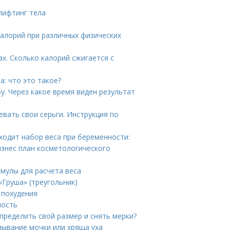
лифтинг тела
калорий при различных физических
х. Сколько калорий сжигается с
: что это такое?
у. Через какое время виден результат
вать свои серьги. Инструкция по
ходит набор веса при беременности:
изнес план косметологического
рмулы для расчета веса
«Груша» (треугольник)
 похудения
ность
определить свой размер и снять мерки?
лывание мочки или хряща уха