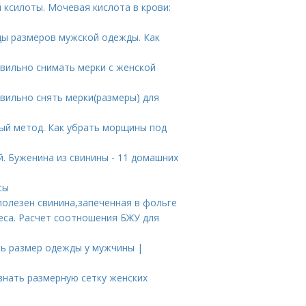
 ксилоты. Мочевая кислота в крови:
цы размеров мужской одежды. Как
вильно снимать мерки с женской
авильно снять мерки(размеры) для
ый метод. Как убрать морщины под
. Буженина из свинины - 11 домашних
сы
полезен свинина,запеченная в фольге
еса. Расчет соотношения БЖУ для
ть размер одежды у мужчины |
знать размерную сетку женских