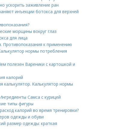
но ускорить заживление ран
раняют инъекции ботокса для верхней
тивопоказания?
ческие морщины вокруг глаз
окса для лица
. Противопоказания к применению
 Калькулятор нормы потребления
Чем полезен Вареники с картошкой и
ния калорий
ия калькулятор. Калькулятор нормы
 Ингредиенты Самса с курицей
кие типы фигуры
 расход калорий во время тренировки?
еров одежды и обуви
кий размер одежды: краткая