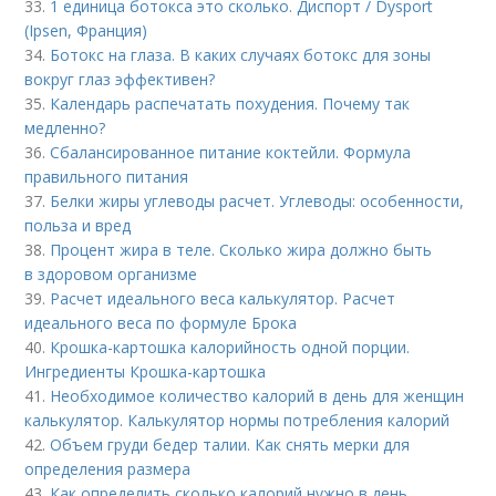
33.
1 единица ботокса это сколько. Диспорт / Dysport
(Ipsen, Франция)
34.
Ботокс на глаза. В каких случаях ботокс для зоны
вокруг глаз эффективен?
35.
Календарь распечатать похудения. Почему так
медленно?
36.
Сбалансированное питание коктейли. Формула
правильного питания
37.
Белки жиры углеводы расчет. Углеводы: особенности,
польза и вред
38.
Процент жира в теле. Сколько жира должно быть
в здоровом организме
39.
Расчет идеального веса калькулятор. Расчет
идеального веса по формуле Брока
40.
Крошка-картошка калорийность одной порции.
Ингредиенты Крошка-картошка
41.
Необходимое количество калорий в день для женщин
калькулятор. Калькулятор нормы потребления калорий
42.
Объем груди бедер талии. Как снять мерки для
определения размера
43.
Как определить сколько калорий нужно в день.