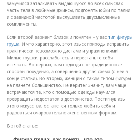
замучился заталкивать выдающуюся во всех смыслах
часть тела в любимые джинсы, подгонять юбки по талии
и с завидной частотой выслушивать двусмысленные
комплименты.
Если второй вариант близок и понятен – у вас
тип фигуры
груша
. И что характерно, этот изыск природы исправить
практически невозможно диетами и упражнениями!
Милые грушки, расслабьтесь и перестаньте себя
истязать. Во-первых, вам подходят не традиционные
способы похудения, а совершенно другая схема (о ней в
конце статьи). Во-вторых, женщин с таким типом фигуры
на планете большинство. Не верите? Значит, вам чаще
встречаются те, кто с помощью одежды научился
превращать недостаток в достоинство. Постигнув азы
этого искусства, останется только любить себя и
радоваться очаровательно-женственным формам.
В этой статье:
Фигура груша: как понять, что это