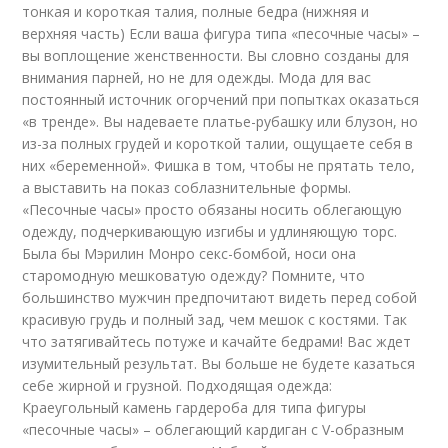
тонкая и короткая талия, полные бедра (нижняя и
верхняя часть) Если ваша фигура типа «песочные часы» –
вы воплощение женственности. Вы словно созданы для
внимания парней, но не для одежды. Мода для вас
постоянный источник огорчений при попытках оказаться
«в тренде». Вы надеваете платье-рубашку или блузон, но
из-за полных грудей и короткой талии, ощущаете себя в
них «беременной». Фишка в том, чтобы не прятать тело,
а выставить на показ соблазнительные формы.
«Песочные часы» просто обязаны носить облегающую
одежду, подчеркивающую изгибы и удлиняющую торс.
Была бы Мэрилин Монро секс-бомбой, носи она
старомодную мешковатую одежду? Помните, что
большинство мужчин предпочитают видеть перед собой
красивую грудь и полный зад, чем мешок с костями. Так
что затягивайтесь потуже и качайте бедрами! Вас ждет
изумительный результат. Вы больше не будете казаться
себе жирной и грузной. Подходящая одежда:
Краеугольный камень гардероба для типа фигуры
«песочные часы» – облегающий кардиган с V-образным