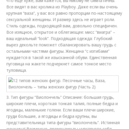
что еще хуже, вам кажется, вы никому не симпатичны.
Все видят в вас кролика из Playboy. Даже если вы очень
крупная “ваза”, у вас все равно пропорции по-настоящему
сексуальной женщины. И размер здесь не играет роли.
Стиль одежды, подходящей вам, довольно специфичен.
Все изящное, открытое и облегающее: мисс “виагра” –
ваш идеальный “look”. Подходящая одежда: Глубокий
вырез декольте поможет сбалансировать вашу грудь с
остальными частями фигуры. Женщина “с изгибами”
нуждается в такой же изысканной обуви. Единственная
пуговица на жакете подчеркнет самое тонкое место
туловища.
3. Тип фигуры “Виолончель” Описание: большая грудь,
широкие плечи, короткая тонкая талия, полные бедра и
ягодицы, маленькие голени. Если ваши плечи широкие,
груди большие, а ягодицы и бедра крупны, вы
представительница типа фигуры “виолончель“. Истинная
женщина! Возможно, временами вы чувствуете себя