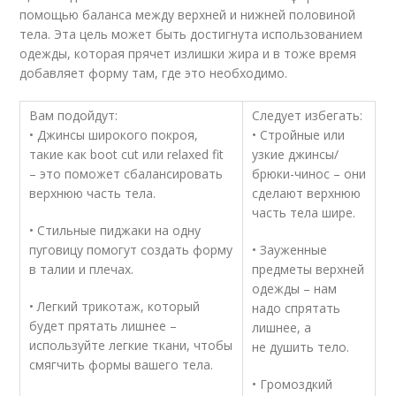
помощью баланса между верхней и нижней половиной
тела. Эта цель может быть достигнута использованием
одежды, которая прячет излишки жира и в тоже время
добавляет форму там, где это необходимо.
Вам подойдут:
Следует избегать:
• Джинсы широкого покроя,
• Стройные или
такие как boot cut или relaxed fit
узкие джинсы/
– это поможет сбалансировать
брюки-чинос – они
верхнюю часть тела.
сделают верхнюю
часть тела шире.
• Стильные пиджаки на одну
пуговицу помогут создать форму
• Зауженные
в талии и плечах.
предметы верхней
одежды – нам
• Легкий трикотаж, который
надо спрятать
будет прятать лишнее –
лишнее, а
используйте легкие ткани, чтобы
не душить тело.
смягчить формы вашего тела.
• Громоздкий