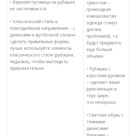
• Верхняя пуговица на рубашке
трикотаж –
не застегивается.
громоздкая
и мешковатая
• Классический стиль в
одежда станут
повседневном направлении – с
для вас
джинсами и футболкой сложно
проблемой, т.к.
сделать правильные формы,
будут придавать
лучше используйте элементы
еще больше
классического стиля (рубашки,
объема.
пиджаки), чтобы выглядеть
привлекательно.
• Рубашки с
коротким рукавом
– сделают ваши
руки меньше и
торс шире,
что нехорошо.
• Светлая обувь с
темными
джинсами/
брюками –