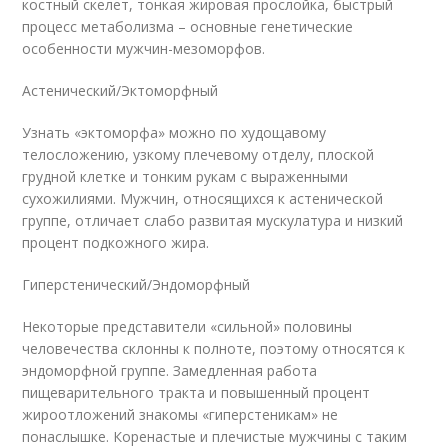
костный скелет, тонкая жировая прослойка, быстрый
процесс метаболизма – основные генетические
особенности мужчин-мезоморфов.
Астенический/Эктоморфный
Узнать «эктоморфа» можно по худощавому
телосложению, узкому плечевому отделу, плоской
грудной клетке и тонким рукам с выраженными
сухожилиями. Мужчин, относящихся к астенической
группе, отличает слабо развитая мускулатура и низкий
процент подкожного жира.
Гиперстенический/Эндоморфный
Некоторые представители «сильной» половины
человечества склонны к полноте, поэтому относятся к
эндоморфной группе. Замедленная работа
пищеварительного тракта и повышенный процент
жироотложений знакомы «гиперстеникам» не
понаслышке. Коренастые и плечистые мужчины с таким