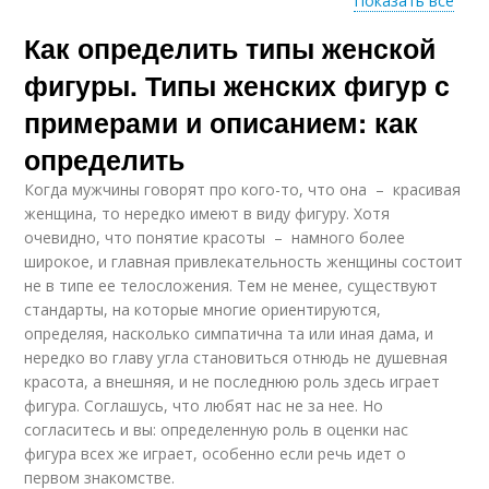
Показать все
Как определить типы женской
Женский тип
Тип в зависимости
фигуры. Типы женских фигур с
примерами и описанием: как
определить
Основные способы
Полный тип
Когда мужчины говорят про кого-то, что она – красивая
женщина, то нередко имеют в виду фигуру. Хотя
очевидно, что понятие красоты – намного более
широкое, и главная привлекательность женщины состоит
не в типе ее телосложения. Тем не менее, существуют
Типы по шелдону
Смешанные типы
стандарты, на которые многие ориентируются,
определяя, насколько симпатична та или иная дама, и
нередко во главу угла становиться отнюдь не душевная
красота, а внешняя, и не последнюю роль здесь играет
фигура. Соглашусь, что любят нас не за нее. Но
Разные типы
Мезоморфный тип
согласитесь и вы: определенную роль в оценки нас
фигура всех же играет, особенно если речь идет о
первом знакомстве.