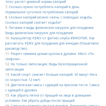
тело: расчет дневной нормы калорий
7.
Сколько нужно потреблять калорий в день.
Нормальное суточное потребление калорий
8.
Сколько калорий можно сжечь с помощью ходьбы.
Сколько калорий сжигает ходьба?
9.
Питание и виды физических нагрузок для похудения.
Виды физических нагрузок для похудения
10.
Калькулятор КБЖУ от фитнес-клуба #ВФОРМЕ. Как
рассчитать КБЖУ для похудения для женщин (Пошаговое
руководство)
11.
Рецепт свинина целым куском в духовке. Мясо «По-
скифски»
12.
Не только липосакция. Виды безоперационной
липосакции
13.
Какой спорт сжигает больше калорий. 30 минут бега
со скоростью 12 км/ч
14.
Диетическая самса с курицей на пресном тесте. Самса
с курицей в духовке
15.
Как убрать пятна от прыщей на лице в домашних
условиях. Как убрать рубцы после прыщей
16.
Самса из слоеного теста в духовке. Домашняя самса с