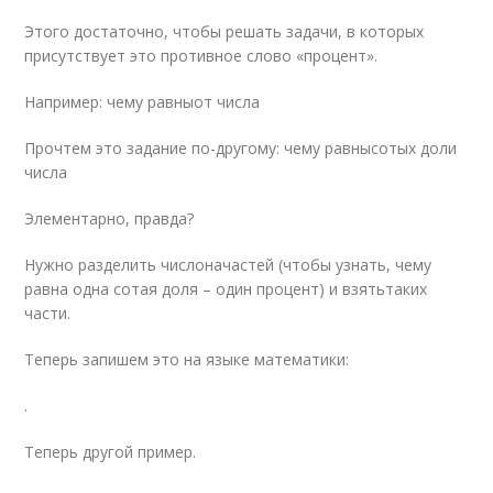
Этого достаточно, чтобы решать задачи, в которых
присутствует это противное слово «процент».
Например: чему равны
от числа
Прочтем это задание по-другому: чему равны
сотых доли
числа
Элементарно, правда?
Нужно разделить число
на
частей (чтобы узнать, чему
равна одна сотая доля – один процент) и взять
таких
части.
Теперь запишем это на языке математики:
.
Теперь другой пример.