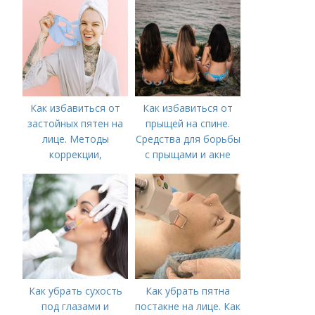
необходимо
предпринять
следующие действия:
Как избавиться от
Как избавиться от
застойных пятен на
прыщей на спине.
лице. Методы
Средства для борьбы
коррекции,
с прыщами и акне
аппаратного лечения
акне и удаления
рубцов и шрамов
постакне
Как убрать сухость
Как убрать пятна
под глазами и
постакне на лице. Как