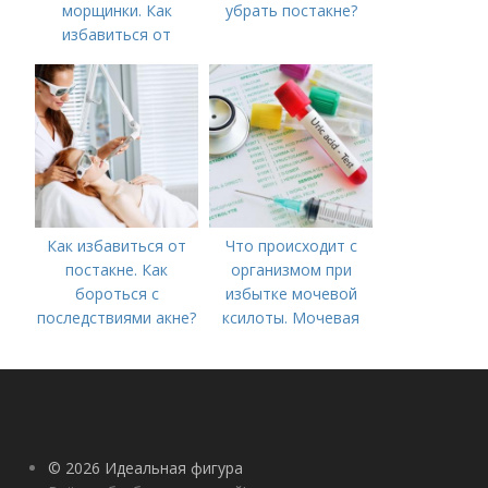
морщинки. Как
убрать постакне?
избавиться от
морщин под глазами:
косметологические
процедуры
Как избавиться от
Что происходит с
постакне. Как
организмом при
бороться с
избытке мочевой
последствиями акне?
ксилоты. Мочевая
кислота в крови:
норма и отклонения
© 2026 Идеальная фигура