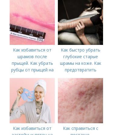
необходимо
предпринять
следующие действия:
Как избавиться от
Как быстро убрать
шрамов после
глубокие старые
прыщей. Как убрать
шрамы на коже. Как
рубцы от прыщей на
предотвратить
лице?
появление шрамов
Как избавиться от
Как справиться с
застойных пятен на
постакне.