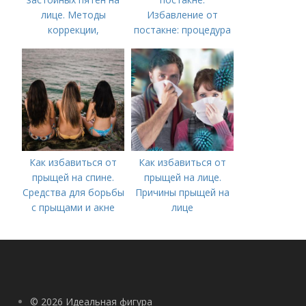
лице. Методы
Избавление от
коррекции,
постакне: процедура
аппаратного лечения
акне и удаления
рубцов и шрамов
постакне
Как избавиться от
Как избавиться от
прыщей на спине.
прыщей на лице.
Средства для борьбы
Причины прыщей на
с прыщами и акне
лице
© 2026 Идеальная фигура