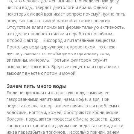
То, что человек должен выпивать определенную дозу
чистой воды, твердят диетологи и врачи. Однако у
некоторых людей возникает вопрос: почему? Нужно пить
воду, так как это самый важный источник энергии.
Отсутствие влаги понижает ферментальную активность,
что делает человека вялым и неработоспособным.
Второй фактор – кислород и питательные вещества.
Поскольку вода циркулирует с кровотоком, то с нею
лучше усваиваются необходимые организму соли,
витамины, минералы. Третьим фактором служит
выведение токсинов. Вредные вещества из организма
выходят вместе с потом и мочой.
Зачем пить много воды
Люди не привыкли пить простую воду, заменяя ее
газированными напитками, чаем, кофе, а зря. При
недостатке влаги в организме начинаются проблемы с
волосами, ногтями, кожей, обостряются хронические
болезни, нарушаются процессы обмена веществ. Даже
запах пота становится другим при недостатке жидкости
из-за переизбытка токсинов. Несколько причин, зачем