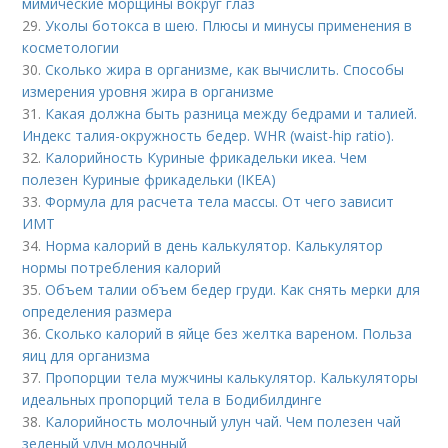
мимические морщины вокруг глаз
29.
Уколы ботокса в шею. Плюсы и минусы применения в
косметологии
30.
Сколько жира в организме, как вычислить. Способы
измерения уровня жира в организме
31.
Какая должна быть разница между бедрами и талией.
Индекс талия-окружность бедер. WHR (waist-hip ratio).
32.
Калорийность Куриные фрикадельки икеа. Чем
полезен Куриные фрикадельки (IKEA)
33.
Формула для расчета тела массы. От чего зависит
ИМТ
34.
Норма калорий в день калькулятор. Калькулятор
нормы потребления калорий
35.
Объем талии объем бедер груди. Как снять мерки для
определения размера
36.
Сколько калорий в яйце без желтка вареном. Польза
яиц для организма
37.
Пропорции тела мужчины калькулятор. Калькуляторы
идеальных пропорций тела в Бодибилдинге
38.
Калорийность молочный улун чай. Чем полезен чай
зеленый улун молочный