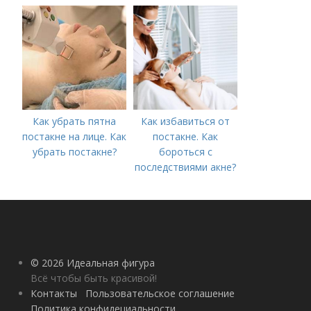
морщин под глазами:
косметологические
процедуры
Как убрать пятна
Как избавиться от
постакне на лице. Как
постакне. Как
убрать постакне?
бороться с
последствиями акне?
© 2026 Идеальная фигура
Всё чтобы быть красивой!
Контакты
Пользовательское соглашение
Политика конфидециальности