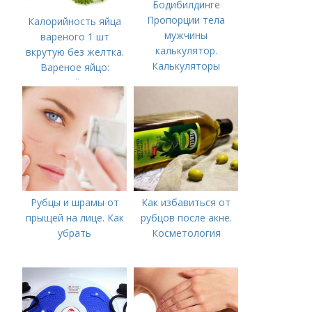
Пропорции тела
Калорийность яйца
мужчины
вареного 1 шт
калькулятор.
вкрутую без желтка.
Калькуляторы
Вареное яйцо:
идеальных
калорийность
пропорций тела в
Бодибилдинге
Рубцы и шрамы от
Как избавиться от
прыщей на лице. Как
рубцов после акне.
убрать
Косметология