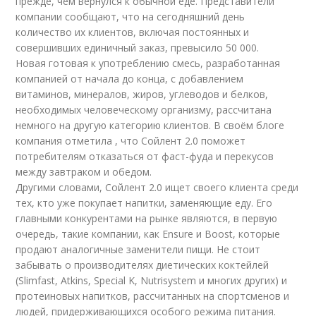
прежде, чем вернулся к обычной еде. Представители
компании сообщают, что на сегодняшний день
количество их клиентов, включая постоянных и
совершивших единичный заказ, превысило 50 000.
Новая готовая к употреблению смесь, разработанная
компанией от начала до конца, с добавлением
витаминов, минералов, жиров, углеводов и белков,
необходимых человеческому организму, рассчитана
немного на другую категорию клиентов. В своём блоге
компания отметила , что Сойлент 2.0 поможет
потребителям отказаться от фаст-фуда и перекусов
между завтраком и обедом.
Другими словами, Сойлент 2.0 ищет своего клиента среди
тех, кто уже покупает напитки, заменяющие еду. Его
главными конкурентами на рынке являются, в первую
очередь, такие компании, как Ensure и Boost, которые
продают аналогичные заменители пищи. Не стоит
забывать о производителях диетических коктейлей
(Slimfast, Atkins, Special K, Nutrisystem и многих других) и
протеиновых напитков, рассчитанных на спортсменов и
людей, придерживающихся особого режима питания.