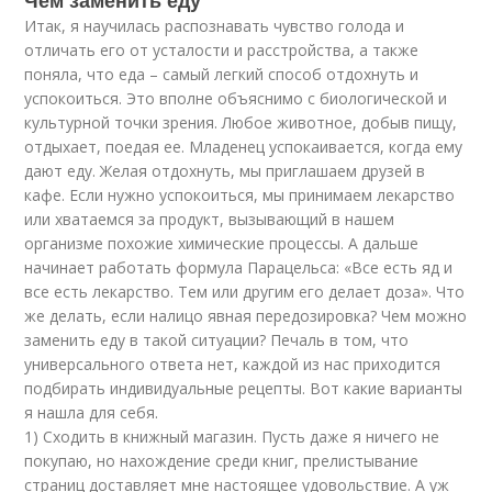
Чем заменить еду
Итак, я научилась распознавать чувство голода и
отличать его от усталости и расстройства, а также
поняла, что еда – самый легкий способ отдохнуть и
успокоиться. Это вполне объяснимо с биологической и
культурной точки зрения. Любое животное, добыв пищу,
отдыхает, поедая ее. Младенец успокаивается, когда ему
дают еду. Желая отдохнуть, мы приглашаем друзей в
кафе. Если нужно успокоиться, мы принимаем лекарство
или хватаемся за продукт, вызывающий в нашем
организме похожие химические процессы. А дальше
начинает работать формула Парацельса: «Все есть яд и
все есть лекарство. Тем или другим его делает доза». Что
же делать, если налицо явная передозировка? Чем можно
заменить еду в такой ситуации? Печаль в том, что
универсального ответа нет, каждой из нас приходится
подбирать индивидуальные рецепты. Вот какие варианты
я нашла для себя.
1) Сходить в книжный магазин. Пусть даже я ничего не
покупаю, но нахождение среди книг, прелистывание
страниц доставляет мне настоящее удовольствие. А уж