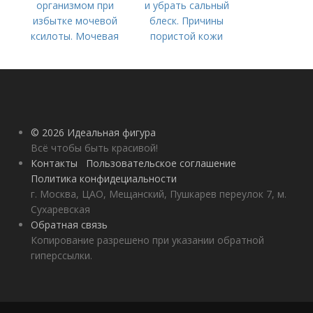
организмом при
и убрать сальный
избытке мочевой
блеск. Причины
ксилоты. Мочевая
пористой кожи
кислота в крови:
норма и отклонения
© 2026 Идеальная фигура
Всё чтобы быть красивой!
Контакты
Пользовательское соглашение
Политика конфидециальности
г. Москва, ЦАО, Мещанский, Пушкарев переулок 7, м.
Сухаревская
Обратная связь
Копирование разрешено при указании обратной
гиперссылки.