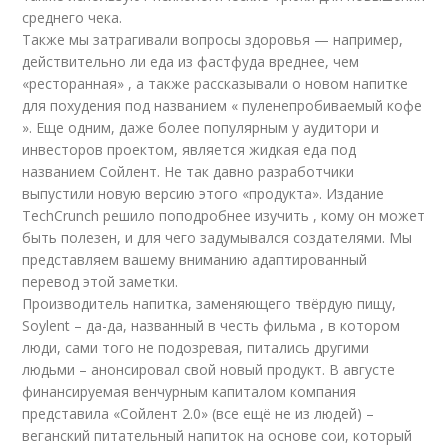
среднего чека.
Также мы затрагивали вопросы здоровья — например,
действительно ли еда из фастфуда вреднее, чем
«ресторанная» , а также рассказывали о новом напитке
для похудения под названием « пуленепробиваемый кофе
». Еще одним, даже более популярным у аудитори и
инвесторов проектом, является жидкая еда под
названием Сойлент. Не так давно разработчики
выпустили новую версию этого «продукта». Издание
TechCrunch решило поподробнее изучить , кому он может
быть полезен, и для чего задумывался создателями. Мы
представляем вашему вниманию адаптированный
перевод этой заметки.
Производитель напитка, заменяющего твёрдую пищу,
Soylent – да-да, названный в честь фильма , в котором
люди, сами того не подозревая, питались другими
людьми – анонсировал свой новый продукт. В августе
финансируемая венчурным капиталом компания
представила «Сойлент 2.0» (все ещё не из людей) –
веганский питательный напиток на основе сои, который