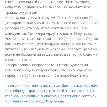
в него шоколадный сироп. Издание The New Yorker,
напротив, назвало коктейль «полным заменителем
традиционной еды».
Новинка поступила в продажу 15 октября по цене 29
долларов за упаковку из 12 бутылок (то есть около 2.42
доллара за бутылку), что значительно выше цены
конкурентов. Так, например, упаковка из 16 бутылок
Ensure на Walmart.com стоит всего 20 долларов. Однако
компания уверяет, что продукты конкурентов не такие
питательные, как Сойлент, который наделяет организм
всеми необходимыми веществами, и зачастую содержат
в составе сахар.
Теперь главный вопрос состоит в том, удастся ли
компании убедить потребителей своих конкурентов
перейти на Сойлент или хотя бы попробовать его.
Категории:
Коктейли вместо еды
,
Диетические коктейли
,
Коктейли для красоты
,
Цитрусовый взрыв
,
Коктейль с
кэробом
,
Коктейль с ананасом
,
Протеиновые коктейли
,
Коктейли вместо блюд
,
Жидкая еда