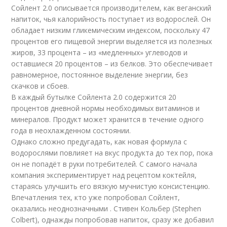
Сойлент 2.0 описывается производителем, как веганский
напиток, чья калорийность поступает из водорослей. Он
обладает низким гликемическим индексом, поскольку 47
процентов его пищевой энергии выделяется из полезных
жиров, 33 процента – из «медленных» углеводов и
оставшиеся 20 процентов – из белков. Это обеспечивает
равномерное, постоянное выделение энергии, без
скачков и сбоев.
В каждый бутылке Сойлента 2.0 содержится 20
процентов дневной нормы необходимых витаминов и
минералов. Продукт может хранится в течение одного
года в неохлажденном состоянии.
Однако сложно предугадать, как новая формула с
водорослями повлияет на вкус продукта до тех пор, пока
он не попадёт в руки потребителей. С самого начала
компания экспериментирует над рецептом коктейля,
стараясь улучшить его вязкую мучнистую консистенцию.
Впечатления тех, кто уже попробовал Сойлент,
оказались неоднозначными . Стивен Кольбер (Stephen
Colbert), однажды попробовав напиток, сразу же добавил