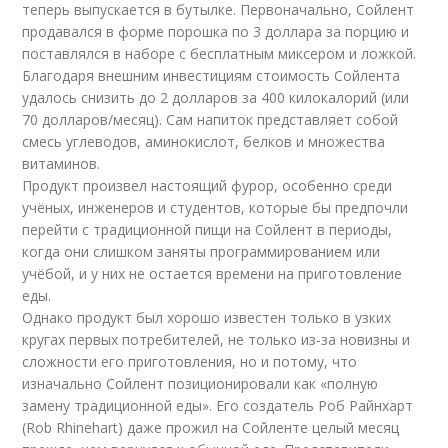
теперь выпускается в бутылке. Первоначально, Cойлент
продавался в форме порошка по 3 доллара за порцию и
поставлялся в наборе с бесплатным миксером и ложкой.
Благодаря внешним инвестициям стоимость Cойлента
удалось снизить до 2 долларов за 400 килокалорий (или
70 долларов/месяц). Сам напиток представляет собой
смесь углеводов, аминокислот, белков и множества
витаминов.
Продукт произвел настоящий фурор, особенно среди
учёных, инженеров и студентов, которые бы предпочли
перейти с традиционной пищи на Cойлент в периоды,
когда они слишком заняты программированием или
учёбой, и у них не остается времени на приготовление
еды.
Однако продукт был хорошо известен только в узких
кругах первых потребителей, не только из-за новизны и
сложности его приготовления, но и потому, что
изначально Сойлент позиционировали как «полную
замену традиционной еды». Его создатель Роб Райнхарт
(Rob Rhinehart) даже прожил на Сойленте целый месяц