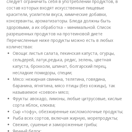
следует ограничить себя в употреблении продуктов, в
состав которых входят искусственные пищевые
красители, усилители вкуса, химические добавки,
консерванты, ароматизаторы. Блюда должны быть
здоровыми, а их обработка – минимальной. Список
разрешенных продуктов на протеиновой диете
Перечисленные ниже продукты можно есть в любых
количествах:
Овощи: листья салата, пекинская капуста, огурцы,
сельдерей, латук,редька, редис, зелень, цветная
капуста, брокколи, шпинат, болгарский перец,
несладкие помидоры, специи;
Мясо: нежирная свинина, телятина, говядина,
баранина, ягнятина, мясо птицы (без кожицы), так
называемое «соевое» мясо;
Фрукты: авокадо, лимоны, любые цитрусовые, кислые
сорта яблок, клюква;
Сыр «тофу», обезжиренные кисломолочные продукты;
Рыба всех сортов, включая жирную, морепродукты;
Свежие, сушеные и замороженные грибы;
Яичный белок;