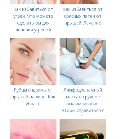
Как избавиться от
Как избавиться от
угрей. Что можете
красных пятен от
сделать вы для
прыщей. Лечение
лечения угревой
болезни (акне)
Рубцы и шрамы от
Лимфодренажный
прыщей на лице. Как
массаж грудное
убрать
вскармливание.
Чтобы справиться с
нагрубанием,
необходимо
предпринять
следующие действия: