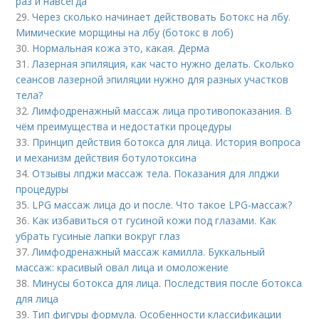
раз и навсегда
29.
Через сколько начинает действовать Ботокс на лбу.
Мимические морщины на лбу (ботокс в лоб)
30.
Нормальная кожа это, какая. Дерма
31.
Лазерная эпиляция, как часто нужно делать. Сколько
сеансов лазерной эпиляции нужно для разных участков
тела?
32.
Лимфодренажный массаж лица противопоказания. В
чём преимущества и недостатки процедуры
33.
Принцип действия ботокса для лица. История вопроса
и механизм действия ботулотоксина
34.
Отзывы лпджи массаж тела. Показания для лпджи
процедуры
35.
LPG массаж лица до и после. Что такое LPG-массаж?
36.
Как избавиться от гусиной кожи под глазами. Как
убрать гусиные лапки вокруг глаз
37.
Лимфодренажный массаж камилла. Буккальный
массаж: красивый овал лица и омоложение
38.
Минусы ботокса для лица. Последствия после ботокса
для лица
39.
Тип фигуры формула. Особенности классификации