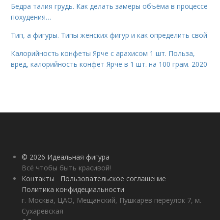
Бедра талия грудь. Как делать замеры объёма в процессе
похудения…
Тип, а фигуры. Типы женских фигур и как определить свой
Калорийность конфеты Ярче с арахисом 1 шт. Польза,
вред, калорийность конфет Ярче в 1 шт. на 100 грам. 2020
© 2026 Идеальная фигура
Всё чтобы быть красивой!
Контакты
Пользовательское соглашение
Политика конфидециальности
г. Москва, ЦАО, Мещанский, Пушкарев переулок 7, м.
Сухаревская