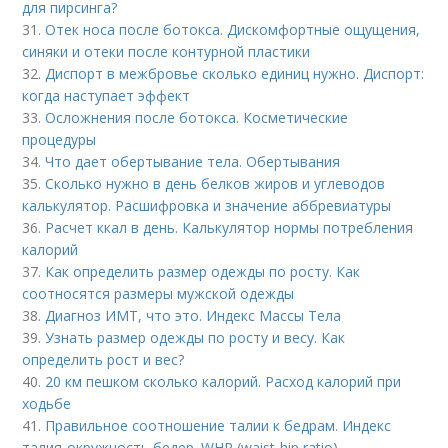
для пирсинга?
31.
Отек носа после ботокса. Дискомфортные ощущения,
синяки и отеки после контурной пластики
32.
Диспорт в межбровье сколько единиц нужно. Диспорт:
когда наступает эффект
33.
Осложнения после ботокса. Косметические
процедуры
34.
Что дает обертывание тела. Обертывания
35.
Сколько нужно в день белков жиров и углеводов
калькулятор. Расшифровка и значение аббревиатуры
36.
Расчет ккал в день. Калькулятор нормы потребления
калорий
37.
Как определить размер одежды по росту. Как
соотносятся размеры мужской одежды
38.
Диагноз ИМТ, что это. Индекс Массы Тела
39.
Узнать размер одежды по росту и весу. Как
определить рост и вес?
40.
20 км пешком сколько калорий. Расход калорий при
ходьбе
41.
Правильное соотношение талии к бедрам. Индекс
талия-окружность бедер. WHR (waist-hip ratio).