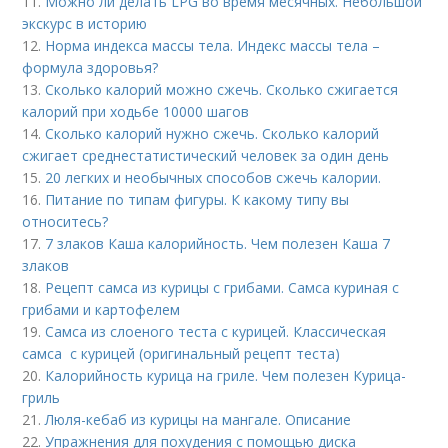
11.
Можно ли делать LPG во время месячных. Небольшой
экскурс в историю
12.
Норма индекса массы тела. Индекс массы тела –
формула здоровья?
13.
Сколько калорий можно сжечь. Сколько сжигается
калорий при ходьбе 10000 шагов
14.
Сколько калорий нужно сжечь. Сколько калорий
сжигает среднестатистический человек за один день
15.
20 легких и необычных способов сжечь калории.
16.
Питание по типам фигуры. К какому типу вы
относитесь?
17.
7 злаков Каша калорийность. Чем полезен Каша 7
злаков
18.
Рецепт самса из курицы с грибами. Самса куриная с
грибами и картофелем
19.
Самса из слоеного теста с курицей. Классическая
самса с курицей (оригинальный рецепт теста)
20.
Калорийность курица на гриле. Чем полезен Курица-
гриль
21.
Люля-кебаб из курицы на мангале. Описание
22.
Упражнения для похудения с помощью диска