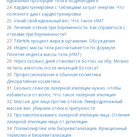
идеальных пропорций тела в Бодибилдинге
24.
Кардиотренировки с таблицами затрат энергии. Что
полезного дают кардиотренировки
25.
Узнай свой идеальный вес. Что такое ИМТ
26.
Лечение отеков при беременности. Как справиться с
отеками при беременности?
27.
Title%% процент жира в организме. Обсуждение
28.
Индекс массы тела рассчитывается по формуле.
Понятие индекса массы тела (ИМТ)
29.
Через сколько дней становится Ботокс на лбу. Можно
ли пить алкоголь после инъекций Ботокса?
30.
Профессиональная и обычная косметика.
Декоративная косметика.
31.
Сколько сеансов лазерной эпиляции нужно, чтобы
избавиться от волос. Что такое лазерная эпиляция
32.
Массаж для лица против отеков. Лимфодренажный
массаж век: убираем отёки и припухлости
33.
Противопоказания к лазерной эпиляции лица. Отличия
лазерной эпиляции лица от депиляции
34.
Плазмолифтинг или биоревитализация. Фракционный
термолиз и биоревитализация