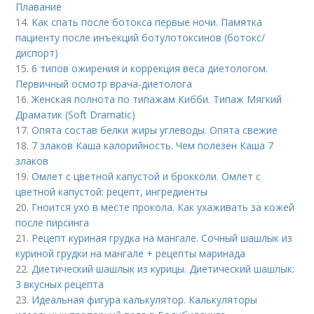
Плавание
14.
Как спать после ботокса первые ночи. Памятка
пациенту после инъекций ботулотоксинов (ботокс/
диспорт)
15.
6 типов ожирения и коррекция веса диетологом.
Первичный осмотр врача-диетолога
16.
Женская полнота по типажам Кибби. Типаж Мягкий
Драматик (Soft Dramatic)
17.
Опята состав белки жиры углеводы. Опята свежие
18.
7 злаков Каша калорийность. Чем полезен Каша 7
злаков
19.
Омлет с цветной капустой и брокколи. Омлет с
цветной капустой: рецепт, ингредиенты
20.
Гноится ухо в месте прокола. Как ухаживать за кожей
после пирсинга
21.
Рецепт куриная грудка на мангале. Сочный шашлык из
куриной грудки на мангале + рецепты маринада
22.
Диетический шашлык из курицы. Диетический шашлык:
3 вкусных рецепта
23.
Идеальная фигура калькулятор. Калькуляторы