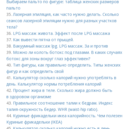
Выбираем пальто по фигуре: таблица женских размеров
пальто
35.
Лазерная эпиляция, как часто нужно делать. Сколько
сеансов лазерной эпиляции нужно для разных участков
тела?
36.
LPG массаж живота. Эффект после LPG массажа
37.
Как вывести пятна от прыщей.
38.
Вакуумный массаж lpg. LPG массаж. За и против
39.
Можно ли колоть ботокс под глазами. В каких случаях
ботокс для зоны вокруг глаз эффективен?
40.
Тип фигуры, как правильно определить. Типы женских
фигур и как определить свой
41.
Калькулятор сколько калорий нужно употреблять в
день. Калькулятор нормы потребления калорий
42.
Процент жира в теле. Сколько жира должно быть
в здоровом организме
43.
Правильное соотношение талии к бедрам. Индекс
талия-окружность бедер. WHR (waist-hip ratio).
44.
Куриные фрикадельки икеа калорийность. Чем полезен
Куриные фрикадельки (IKEA)
45.
Калькулятор сколько калорий нужно есть в день.