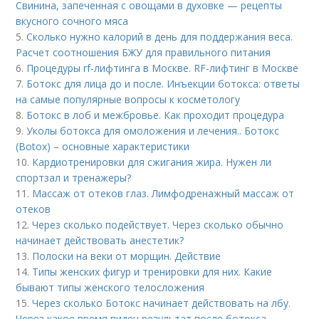
Свинина, запеченная с овощами в духовке — рецепты
вкусного сочного мяса
5.
Сколько нужно калорий в день для поддержания веса.
Расчет соотношения БЖУ для правильного питания
6.
Процедуры rf-лифтинга в Москве. RF-лифтинг в Москве
7.
Ботокс для лица до и после. Инъекции ботокса: ответы
на самые популярные вопросы к косметологу
8.
Ботокс в лоб и межбровье. Как проходит процедура
9.
Уколы ботокса для омоложения и лечения.. Ботокс
(Botox) – основные характеристики
10.
Кардиотренировки для сжигания жира. Нужен ли
спортзал и тренажеры?
11.
Массаж от отеков глаз. Лимфодренажный массаж от
отеков
12.
Через сколько подействует. Через сколько обычно
начинает действовать анестетик?
13.
Полоски на веки от морщин. Действие
14.
Типы женских фигур и тренировки для них. Какие
бывают типы женского телосложения
15.
Через сколько Ботокс начинает действовать на лбу.
Через какое время виден результат после ботокса