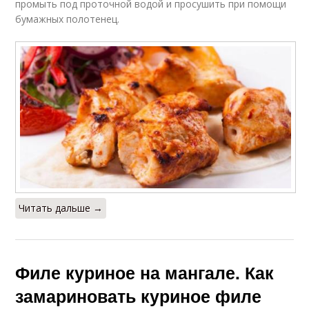
промыть под проточной водой и просушить при помощи
Маринады для
Шашлык из куриного
бумажных полотенец.
шашлыка
филе
Шашлык из куриной
грудки
Читать дальше →
Филе куриное на мангале. Как
замариновать куриное филе