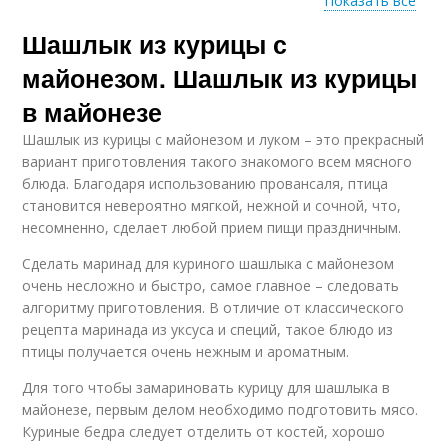
Показать все
Шашлык из курицы с
Бедро на шашлык
Маринад на майонезе
майонезом. Шашлык из курицы
в майонезе
Шашлык из курицы с майонезом и луком – это прекрасный
Маринад для
Шашлык из куриных
вариант приготовления такого знакомого всем мясного
шашлыка
крылышек
блюда. Благодаря использованию провансаля, птица
становится невероятно мягкой, нежной и сочной, что,
несомненно, сделает любой прием пищи праздничным.
Классический
Сделать маринад для куриного шашлыка с майонезом
Грудки на майонезе
шашлык
очень несложно и быстро, самое главное – следовать
алгоритму приготовления. В отличие от классического
рецепта маринада из уксуса и специй, такое блюдо из
птицы получается очень нежным и ароматным.
Шашлык в
Филе для шашлыка
электрошашлычнице
Для того чтобы замариновать курицу для шашлыка в
майонезе, первым делом необходимо подготовить мясо.
Куриные бедра следует отделить от костей, хорошо