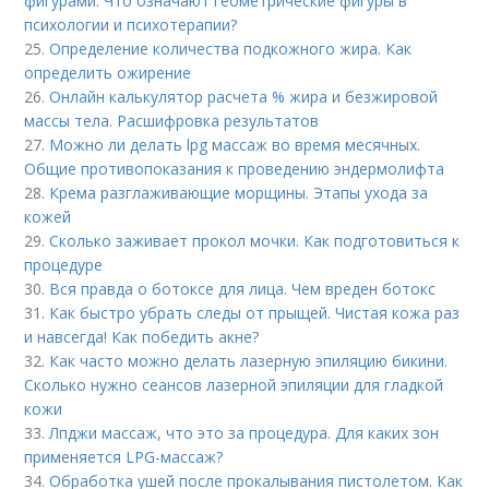
фигурами. Что означают геометрические фигуры в
психологии и психотерапии?
25.
Определение количества подкожного жира. Как
определить ожирение
26.
Онлайн калькулятор расчета % жира и безжировой
массы тела. Расшифровка результатов
27.
Можно ли делать lpg массаж во время месячных.
Общие противопоказания к проведению эндермолифта
28.
Крема разглаживающие морщины. Этапы ухода за
кожей
29.
Сколько заживает прокол мочки. Как подготовиться к
процедуре
30.
Вся правда о ботоксе для лица. Чем вреден ботокс
31.
Как быстро убрать следы от прыщей. Чистая кожа раз
и навсегда! Как победить акне?
32.
Как часто можно делать лазерную эпиляцию бикини.
Сколько нужно сеансов лазерной эпиляции для гладкой
кожи
33.
Лпджи массаж, что это за процедура. Для каких зон
применяется LPG-массаж?
34.
Обработка ушей после прокалывания пистолетом. Как