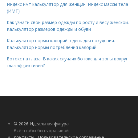
Индекс имт калькулятор для женщин. Индекс массы тела
(ИМТ)
Как узнать свой размер одежды по росту и весу женской.
Калькулятор размеров одежды и обуви
Калькулятор нормы калорий в день для похудения.
Калькулятор нормы потребления калорий
Ботокс на глаза. В каких случаях ботокс для зоны вокруг
глаз эффективен?
© 2026 Идеальная фигура
Всё чтобы быть красивой!
Контакты
Пользовательское соглашение