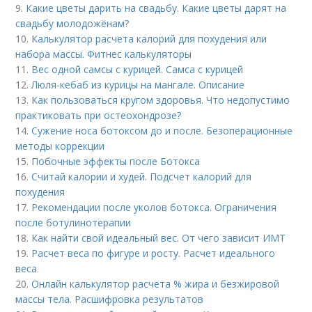
9.
Какие цветы дарить на свадьбу. Какие цветы дарят на
свадьбу молодожёнам?
10.
Калькулятор расчета калорий для похудения или
набора массы. Фитнес калькуляторы
11.
Вес одной самсы с курицей. Самса с курицей
12.
Люля-кебаб из курицы на мангале. Описание
13.
Как пользоваться кругом здоровья. Что недопустимо
практиковать при остеохондрозе?
14.
Сужение носа ботоксом до и после. Безоперационные
методы коррекции
15.
Побочные эффекты после Ботокса
16.
Считай калории и худей. Подсчет калорий для
похудения
17.
Рекомендации после уколов ботокса. Ограничения
после ботулинотерапии
18.
Как найти свой идеальный вес. От чего зависит ИМТ
19.
Расчет веса по фигуре и росту. Расчет идеального
веса
20.
Онлайн калькулятор расчета % жира и безжировой
массы тела. Расшифровка результатов