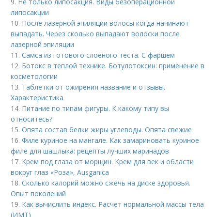
9.
Не только липосакция. Виды безоперационной
липосакции
10.
После лазерной эпиляции волосы когда начинают
выпадать. Через сколько выпадают волоски после
лазерной эпиляции
11.
Самса из готового слоеного теста. С фаршем
12.
Ботокс в теплой технике. Ботулотоксин: применение в
косметологии
13.
Таблетки от ожирения название и отзывы.
Характеристика
14.
Питание по типам фигуры. К какому типу вы
относитесь?
15.
Опята состав белки жиры углеводы. Опята свежие
16.
Филе куриное на мангале. Как замариновать куриное
филе для шашлыка: рецепты лучших маринадов
17.
Крем под глаза от морщин. Крем для век и области
вокруг глаз «Роза», Ausganica
18.
Сколько калорий можно сжечь на диске здоровья.
Опыт поколений
19.
Как вычислить индекс. Расчет нормальной массы тела
(ИМТ)