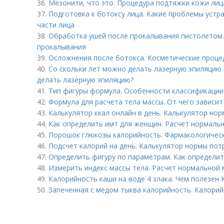
36.
Мезонити, что это. Процедура подтяжки кожи ли
37.
Подготовка к ботоксу лица. Какие проблемы устр
части лица
38.
Обработка ушей после прокалывания пистолетом.
прокалывания
39.
Осложнения после ботокса. Косметические проце
40.
Со скольки лет можно делать лазерную эпиляцию 
делать лазерную эпиляцию?
41.
Тип фигуры формула. Особенности классификации 
42.
Формула для расчета тела массы. От чего зависи
43.
Калькулятор ккал онлайн в день. Калькулятор но
44.
Как определить имт для женщин. Расчет нормаль
45.
Порошок глюкозы калорийность. Фармакологичес
46.
Подсчет калорий на день. Калькулятор нормы пот
47.
Определить фигуру по параметрам. Как определит
48.
Измерить индекс массы тела. Расчет нормальной 
49.
Калорийность каши на воде 4 злака. Чем полезен К
50.
Запеченная с медом тыква калорийность. Калори