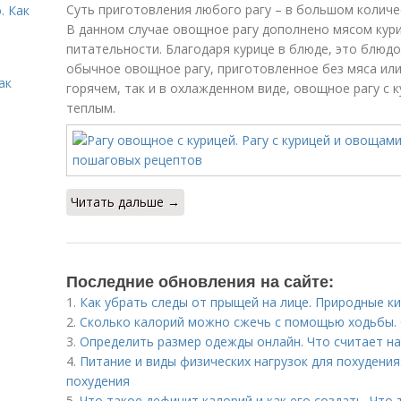
Суть приготовления любого рагу – в большом количе
. Как
В данном случае овощное рагу дополнено мясом кур
питательности. Благодаря курице в блюде, это блюдо
обычное овощное рагу, приготовленное без мяса или
ак
горячем, так и в охлажденном виде, овощное рагу с 
теплым.
Читать дальше →
Последние обновления на сайте:
1.
Как убрать следы от прыщей на лице. Природные к
2.
Сколько калорий можно сжечь с помощью ходьбы. 
3.
Определить размер одежды онлайн. Что считает н
4.
Питание и виды физических нагрузок для похудения
похудения
5.
Что такое дефицит калорий и как его создать. Что