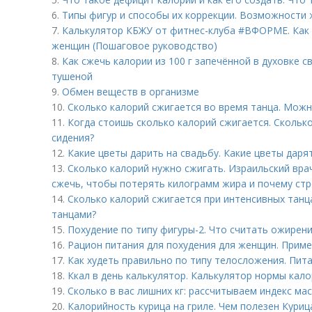
6.
Типы фигур и способы их коррекции. Возможности
7.
Калькулятор КБЖУ от фитнес-клуба #ВФОРМЕ. Как 
женщин (Пошаговое руководство)
8.
Как сжечь калории из 100 г запечённой в духовке с
тушеной
9.
Обмен веществ в организме
10.
Сколько калорий сжигается во время танца. Мож
11.
Когда стоишь сколько калорий сжигается. Скольк
сидения?
12.
Какие цветы дарить на свадьбу. Какие цветы дар
13.
Сколько калорий нужно сжигать. Израильский вра
сжечь, чтобы потерять килограмм жира и почему стр
14.
Сколько калорий сжигается при интенсивных танца
танцами?
15.
Похудение по типу фигуры-2. Что считать ожирен
16.
Рацион питания для похудения для женщин. Прим
17.
Как худеть правильно по типу телосложения. Пит
18.
Ккал в день калькулятор. Калькулятор нормы кал
19.
Сколько в вас лишних кг: рассчитываем индекс ма
20.
Калорийность курица на гриле. Чем полезен Куриц