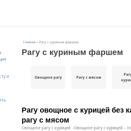
Главная
»
Рагу с куриным фаршем
Рагу с куриным фаршем
а
ция
Раг
сту и
Овощное рагу
Рагу с мясом
кури
ить
Рагу овощное с курицей без 
рагу с мясом
Овощное рагу с курицей . Овощное рагу с курицей – 