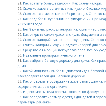
21.
Как тратить больше калорий. Как сжечь калори.
22.
Сколько жира в организме нам нужно. Сколько жир
23.
Сколько сжигается калорий при танцах. Сколько к
24.
Как подобрать купальник по фигуре 2022. Про мо
2022-2023 года
25.
Бег 8 км в час расход калорий. Калории – «топлив
26.
Как открыть салон красоты с нуля. Документы и 
27.
Сколько калорий нужно человеку в день. Сколько
28.
Считай калории и худей. Подсчет калорий для пох
29.
Средство от морщин вокруг глаз посл. Все об уход
30.
Идеальные пропорции женского тела
31.
Как выбрать беговую дорожку для дома. Как пра
дома
32.
Какой мощности выбрать двигатель для беговой
электродвигателей для беговой дорожки
33.
Как определить содержание жира с помощью калип
содержания жира в организме
34.
Индекс массы тела рассчитывается по формуле. П
35.
Как определить размер одежды для детей и взрос
параметры ребенка?