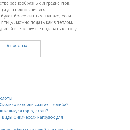
стве разнообразных ингредиентов.
ицы для повышения его
 будет более сытным. Однако, если
 птицы, можно подать как в теплом,
курицей все же лучше подавать к столу
ислоты
Сколько калорий сжигает ходьба?
аш калькулятор одежды?
. Виды физических нагрузок для
 такое дефицит калорий для похудения