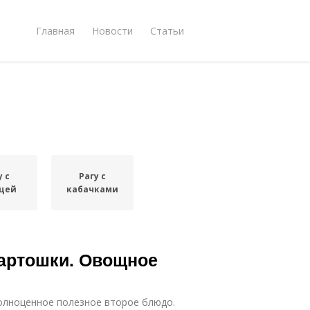
Главная
Новости
Статьи
у с
Рагу с
цей
кабачками
картошки. Овощное
полноценное полезное второе блюдо.