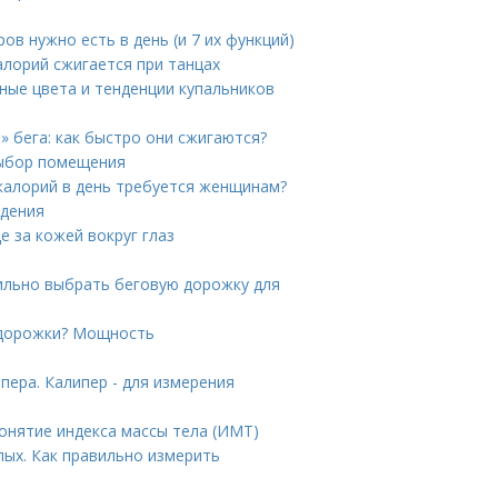
ов нужно есть в день (и 7 их функций)
алорий сжигается при танцах
дные цвета и тенденции купальников
о» бега: как быстро они сжигаются?
выбор помещения
 калорий в день требуется женщинам?
удения
е за кожей вокруг глаз
вильно выбрать беговую дорожку для
 дорожки? Мощность
ера. Калипер - для измерения
онятие индекса массы тела (ИМТ)
лых. Как правильно измерить