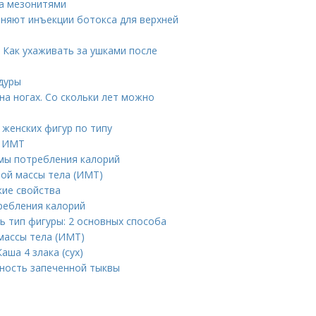
ца мезонитями
аняют инъекции ботокса для верхней
 Как ухаживать за ушками после
дуры
на ногах. Со скольки лет можно
женских фигур по типу
т ИМТ
рмы потребления калорий
ной массы тела (ИМТ)
кие свойства
ребления калорий
ь тип фигуры: 2 основных способа
массы тела (ИМТ)
аша 4 злака (сух)
йность запеченной тыквы