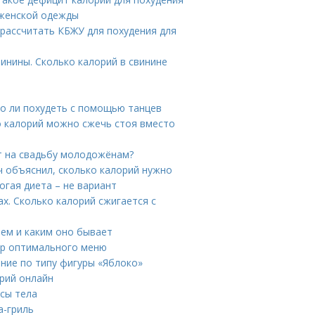
 женской одежды
рассчитать КБЖУ для похудения для
винины. Сколько калорий в свинине
но ли похудеть с помощью танцев
о калорий можно сжечь стоя вместо
ят на свадьбу молодожёнам?
ч объяснил, сколько калорий нужно
огая диета – не вариант
х. Сколько калорий сжигается с
ием и каким оно бывает
ер оптимального меню
ание по типу фигуры «Яблоко»
орий онлайн
ссы тела
а-гриль