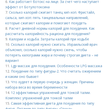
6.
Как работает ботокс на лице. За счет чего наступает
эффект от Ботулотоксина
7.
Сколько калорий сжигает танец хип-хоп. Фристайл,
сальса, хип-хоп: пять танцевальных направлений,
которые сжигают калории и помогают похудеть
8.
Расчет дневной нормы калорий для похудения. Как
рассчитать калорийность рациона для похудения?
9.
Калории и ходьба. Затраты калорий при ходьбе
10.
Сколько калорий нужно сжигать. Израильский врач
объяснил, сколько калорий нужно сжечь, чтобы
потерять килограмм жира и почему строгая диета – не
вариант
11.
Lgp массаж для похудения. Особенности LPG массажа
12.
Похудение по типу фигуры-2. Что считать ожирением
и каким оно бывает
13.
Что худеет в первую очередь у женщин. Причины
набора веса во время беременности
14.
12 эффективных упражнений для тонкой талии.
Комплекс упражнений для тонкой талии
15.
Самая эффективная диета для похудения по типу
фигур. Питание по типу фигуры «Груша»