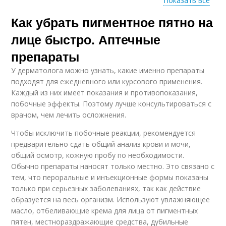
Показать все
Как убрать пигментное пятно на
Пятна при
Пятна на коже
беременности
лице быстро. Аптечные
препараты
У дерматолога можно узнать, какие именно препараты
Пятна по
Пятна на руках
подходят для ежедневного или курсового применения.
локализации
Каждый из них имеет показания и противопоказания,
побочные эффекты. Поэтому лучше консультироваться с
врачом, чем лечить осложнения.
Чтобы исключить побочные реакции, рекомендуется
Пятна на теле
Пятна на спине
предварительно сдать общий анализ крови и мочи,
общий осмотр, кожную пробу по необходимости.
Обычно препараты наносят только местно. Это связано с
тем, что пероральные и инъекционные формы показаны
Пятна в домашних
Пятна на шее
только при серьезных заболеваниях, так как действие
условиях
образуется на весь организм. Используют увлажняющее
масло, отбеливающие крема для лица от пигментных
пятен, местнораздражающие средства, дубильные