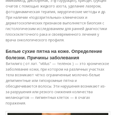
имиквимод, диклофенак, 5-фторурацил), криодеструкция
очагов с помощью жидкого азота, уделание лазером,
фотодинамическая терапия, хирургические методы и др.
При наличии «подозрительных» клинических и
дерматоскопических признаков выполняется биопсия с
гистологическим исследованием для ранней диагностики
плоскоклеточного рака и своевременного лечения у
врача онкологического профиля.
Белые сухие пятна на коже. Определение
болезни. Причины заболевания
Витилиго ( от лат. "vitilus" — телёнок ) — это хроническое
заболевание кожи, при котором на различных участках
тела возникают чётко ограниченные молочно-белые
депигментные или гипохромные пятна и
обесцвечиваются волосы. Эти нарушения возникают из-
за разрушения или резкого снижения количества
меланоцитов — пигментных клеток — в очагах
поражения
.