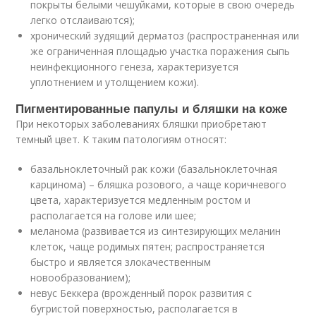
покрыты белыми чешуйками, которые в свою очередь
легко отслаиваются);
хронический зудящий дерматоз (распространенная или
же ограниченная площадью участка поражения сыпь
неинфекционного генеза, характеризуется
уплотнением и утолщением кожи).
Пигментированные папулы и бляшки на коже
При некоторых заболеваниях бляшки приобретают
темный цвет. К таким патологиям относят:
базальноклеточный рак кожи (базальноклеточная
карцинома) – бляшка розового, а чаще коричневого
цвета, характеризуется медленным ростом и
располагается на голове или шее;
меланома (развивается из синтезирующих меланин
клеток, чаще родимых пятен; распространяется
быстро и является злокачественным
новообразованием);
невус Беккера (врожденный порок развития с
бугристой поверхностью, располагается в