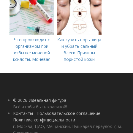
процедуры
Что происходит с
Как сузить поры лица
организмом при
и убрать сальный
избытке мочевой
блеск. Причины
ксилоты. Мочевая
пористой кожи
кислота в крови:
норма и отклонения
© 2026 Идеальная фигура
Всё чтобы быть красивой!
Контакты
Пользовательское соглашение
Политика конфидециальности
г. Москва, ЦАО, Мещанский, Пушкарев переулок 7, м.
Сухаревская