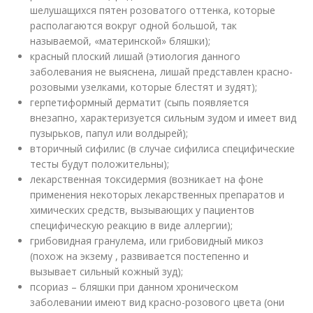
шелушащихся пятен розоватого оттенка, которые
располагаются вокруг одной большой, так
называемой, «материнской» бляшки);
красный плоский лишай (этиология данного
заболевания не выяснена, лишай представлен красно-
розовыми узелками, которые блестят и зудят);
герпетиформный дерматит (сыпь появляется
внезапно, характеризуется сильным зудом и имеет вид
пузырьков, папул или волдырей);
вторичный сифилис (в случае сифилиса специфические
тесты будут положительны);
лекарственная токсидермия (возникает на фоне
применения некоторых лекарственных препаратов и
химических средств, вызывающих у пациентов
специфическую реакцию в виде аллергии);
грибовидная гранулема, или грибовидный микоз
(похож на экзему , развивается постепенно и
вызывает сильный кожный зуд);
псориаз – бляшки при данном хроническом
заболевании имеют вид красно-розового цвета (они