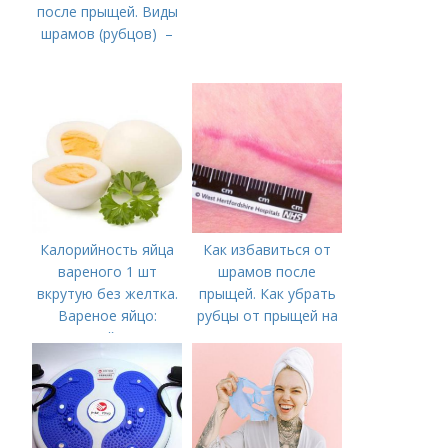
после прыщей. Виды
шрамов (рубцов) –
Калорийность яйца
Как избавиться от
вареного 1 шт
шрамов после
вкрутую без желтка.
прыщей. Как убрать
Вареное яйцо:
рубцы от прыщей на
калорийность
лице?