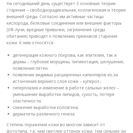
На сегодняшний день существует 3 основные теории
старения – свободнорадикальная, коллагеновая и теория
внешней среды. Согласно им активные частицы
кислорода, белковые соединения или внешние факторы
(УФ-лучи, вредные привычки, загрязнение среды
обитания) приводят к появлению признаков старения
кожи. К ним относятся:
дегенерация кожного покрова, как эпителия, так и
дермы – глубокие морщины, пигментация, шелушение,
появления пятен;
появление видимых расширенных капилляров из-за
истончения верхнего слоя кожи – купероз ;
гиперплазия и изменение в работе сальных желез –
уменьшение выработки липидов, сухость, потеря
эластичности;
снижение выработки коллагена;
дерматиты различного генеза.
Степень поражения кожи во многом зависит от
фототипа, т.е. чем светлее оттенок кожи, тем сильнее он