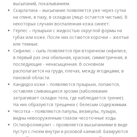
высыпаний, покалыванием.
Скарлатина – высыпание появляется уже через сутки
на спине, в паху, в складках (лицо остается чистым). В
некоторых случаях воспаленная кожа синеет.
Герпес – пузырьки с жидкостью округлой формы на
губах или коже. После них остаются корочки – желтые
или темные.
Сифилис – сыпь появляется при вторичном сифилисе,
в первый раз она обильная, красная, симметричная, в
последующие - ненасыщенная. В основном
располагается на груди, плечах, между ягодицами, в
паховой области.
Кандидоз кожи – появляются пузырьки, лопаются,
оставляя сливающиеся эрозии (заболевание
затрагивает складки тела, где наблюдается трение).
На них образуются трещинки с белесым содержимым.
Чесотка – появляются папулы, везикулы, пузыри,
видны невооруженным глазом чесоточные ходы.
Остиофолликулит – проявляется высыпаниями в виде
пустул с гноем внутри и розовой каемкой. Базируются