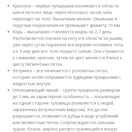
Краснуха – первые пупырышки возникают в области
шеи и на коже лица, через несколько часов сыпь
переходит на тело. Высыпания мелкие. Овальные и
округлые покраснения не превышают диаметр 10 мм.
Корь – высыпания становятся видны на 2-7 день.
Располагаются сначала на носу и в области за ушами,
уже через сутки поражена вся верхняя половина тела,
а к 3-ему дню все тело покрыто сыпью. Она стремится
к сливанию, красная, затем ее цвет меняется ближе к
цвету пигментных пятен.
Ветрянка – все начинается с розоватых пятен,
которые затем покрываются зудящими пузырьками с
жидкостью внутри.
Опоясывающий лишай – группа пузырьков размером
до 5 мм, их характерная особенность – локализация
на одной стороне туловища (появляется у людей,
зараженных ветряночным вирусом). Когда они
разрешаются, появляются рубцы в виде углублений
или пигментные пятна. Сопровождаются сильным
зудом, болью, широко распространяющейся вокруг