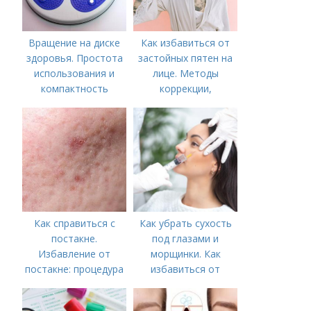
Вращение на диске
Как избавиться от
здоровья. Простота
застойных пятен на
использования и
лице. Методы
компактность
коррекции,
аппаратного лечения
акне и удаления
рубцов и шрамов
постакне
Как справиться с
Как убрать сухость
постакне.
под глазами и
Избавление от
морщинки. Как
постакне: процедура
избавиться от
морщин под глазами:
косметологические