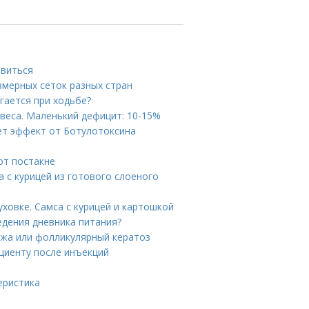
авиться
змерных сеток разных стран
гается при ходьбе?
веса. Маленький дефицит: 10-15%
ает эффект от Ботулотоксина
от постакне
а с курицей из готового слоеного
уховке. Самса с курицей и картошкой
едения дневника питания?
ожа или фолликулярный кератоз
ациенту после инъекций
еристика