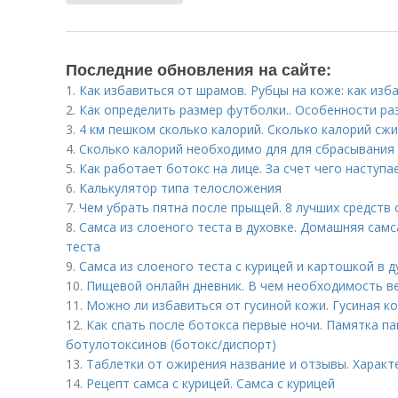
Последние обновления на сайте:
1.
Как избавиться от шрамов. Рубцы на коже: как изб
2.
Как определить размер футболки.. Особенности ра
3.
4 км пешком сколько калорий. Сколько калорий сжи
4.
Сколько калорий необходимо для для сбрасывания 
5.
Как работает ботокс на лице. За счет чего наступ
6.
Калькулятор типа телосложения
7.
Чем убрать пятна после прыщей. 8 лучших средств 
8.
Самса из слоеного теста в духовке. Домашняя самс
теста
9.
Самса из слоеного теста с курицей и картошкой в д
10.
Пищевой онлайн дневник. В чем необходимость в
11.
Можно ли избавиться от гусиной кожи. Гусиная к
12.
Как спать после ботокса первые ночи. Памятка п
ботулотоксинов (ботокс/диспорт)
13.
Таблетки от ожирения название и отзывы. Характ
14.
Рецепт самса с курицей. Самса с курицей