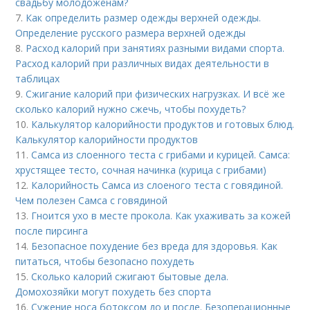
свадьбу молодожёнам?
7.
Как определить размер одежды верхней одежды.
Определение русского размера верхней одежды
8.
Расход калорий при занятиях разными видами спорта.
Расход калорий при различных видах деятельности в
таблицах
9.
Сжигание калорий при физических нагрузках. И всё же
сколько калорий нужно сжечь, чтобы похудеть?
10.
Калькулятор калорийности продуктов и готовых блюд.
Калькулятор калорийности продуктов
11.
Самса из слоенного теста с грибами и курицей. Самса:
хрустящее тесто, сочная начинка (курица с грибами)
12.
Калорийность Самса из слоеного теста с говядиной.
Чем полезен Самса с говядиной
13.
Гноится ухо в месте прокола. Как ухаживать за кожей
после пирсинга
14.
Безопасное похудение без вреда для здоровья. Как
питаться, чтобы безопасно похудеть
15.
Сколько калорий сжигают бытовые дела.
Домохозяйки могут похудеть без спорта
16.
Сужение носа ботоксом до и после. Безоперационные