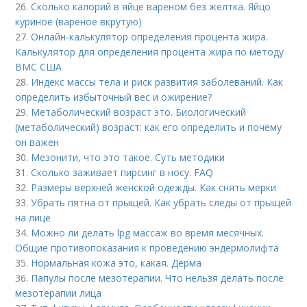
26.
Сколько калорий в яйце вареном без желтка. Яйцо
куриное (вареное вкрутую)
27.
Онлайн-калькулятор определения процента жира.
Калькулятор для определения процента жира по методу
ВМС США
28.
Индекс массы тела и риск развития заболеваний. Как
определить избыточный вес и ожирение?
29.
Метаболический возраст это. Биологический
(метаболический) возраст: как его определить и почему
он важен
30.
Мезонити, что это такое. Суть методики
31.
Сколько заживает пирсинг в носу. FAQ
32.
Размеры верхней женской одежды. Как снять мерки
33.
Убрать пятна от прыщей. Как убрать следы от прыщей
на лице
34.
Можно ли делать lpg массаж во время месячных.
Общие противопоказания к проведению эндермолифта
35.
Нормальная кожа это, какая. Дерма
36.
Папулы после мезотерапии. Что нельзя делать после
мезотерапии лица