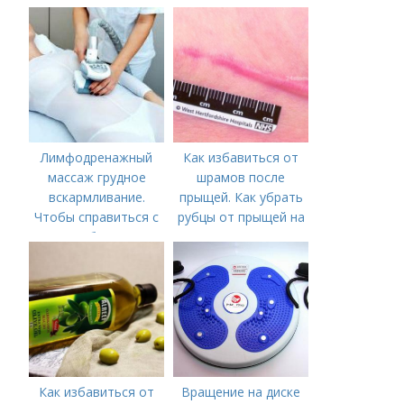
болезни (акне)
Лимфодренажный
Как избавиться от
массаж грудное
шрамов после
вскармливание.
прыщей. Как убрать
Чтобы справиться с
рубцы от прыщей на
нагрубанием,
лице?
необходимо
предпринять
следующие действия:
Как избавиться от
Вращение на диске