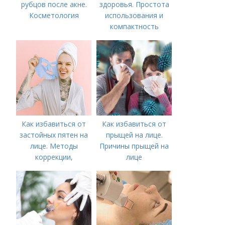
рубцов после акне.
здоровья. Простота
Косметология
использования и
компактность
Как избавиться от
Как избавиться от
застойных пятен на
прыщей на лице.
лице. Методы
Причины прыщей на
коррекции,
лице
аппаратного лечения
акне и удаления
рубцов и шрамов
постакне