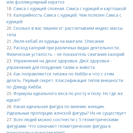
или фолликулярный кератоз
18.
Самса с курицей слоеная. Самса с курицей и картошкой
19.
Калорийность Самса с курицей. Чем полезен Самса с
курицей
20.
Сколько в вас лишних кг: рассчитываем индекс массы
тела
21.
Люля-кебаб из курицы на мангале. Описание
22.
Расход калорий при различных видах деятельности.
Физическая усталость – не показатель сжигания калорий
23.
Упражнения на диске здоровья. Диск здоровья -
упражнения для похудения талии и живота
24.
Как поправляются типажи по Кибби и что с этим
делать. Первый секрет. Классификация типов внешности
по Дэвиду Кибби.
25.
Формулы идеального веса по росту и полу. Но где же
идеал?
26.
Какая идеальная фигура по мнению женщин.
Идеальные пропорции женской фигуры? Их не существует
27.
Всех людей можно соотнести с 5 геометрическими
фигурами. Что означают геометрические фигуры в
психологии и психотерапии?