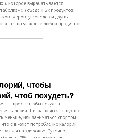
ях ), которое вырабатывается
атаболизме ) съеденных продуктов.
лков, жиров, углеводов и других
ывается на упаковке любых продуктов,
лорий, чтобы
ий, чтоб похудеть?
ия, — прост: чтобы похудеть,
ия калорий. Т.е. расходовать нужно
сть меньше, или заниматься спортом
, что снижают потребление калорий
казаться на здоровье. Суточное
е более 20% — это норма для