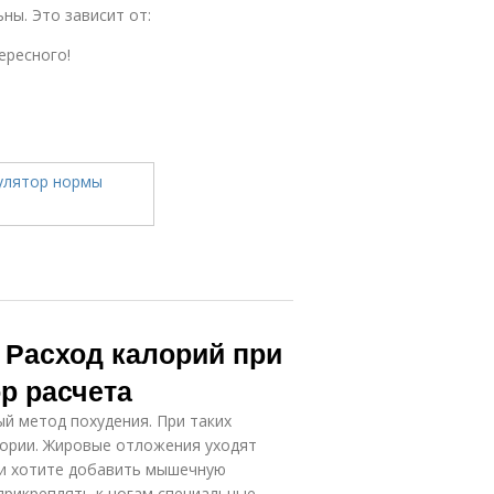
ны. Это зависит от:
ересного!
 Расход калорий при
р расчета
ый метод похудения. При таких
лории. Жировые отложения уходят
ли хотите добавить мышечную
 прикреплять к ногам специальные