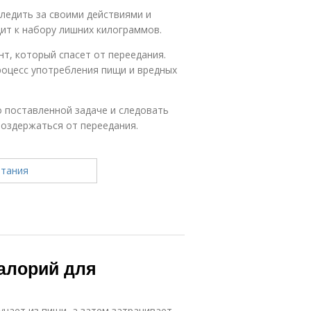
ледить за своими действиями и
ит к набору лишних килограммов.
т, который спасет от переедания.
оцесс употребления пищи и вредных
о поставленной задаче и следовать
воздержаться от переедания.
калорий для
чает из пищи, а затем затрачивает