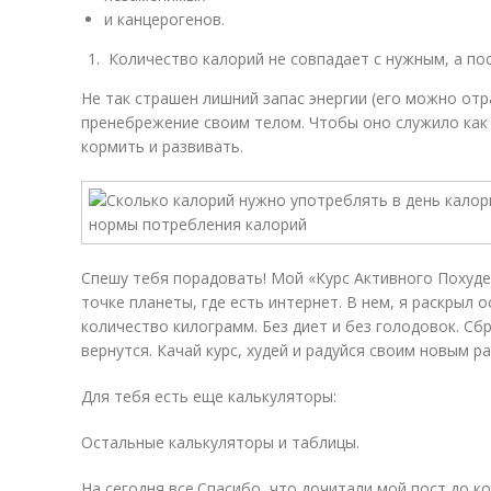
и канцерогенов.
Количество калорий не совпадает с нужным, а по
Не так страшен лишний запас энергии (его можно отр
пренебрежение своим телом. Чтобы оно служило как
кормить и развивать.
Спешу тебя порадовать! Мой «Курс Активного Похуде
точке планеты, где есть интернет. В нем, я раскрыл 
количество килограмм. Без диет и без голодовок. С
вернутся. Качай курс, худей и радуйся своим новым р
Для тебя есть еще калькуляторы:
Остальные калькуляторы и таблицы.
На сегодня все.Спасибо, что дочитали мой пост до к