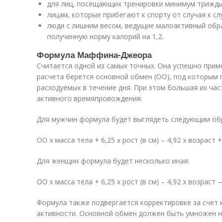
для лиц, посещающих тренировки минимум трижды 
лицам, которые прибегают к спорту от случая к сл
люди с лишним весом, ведущие малоактивный обр
полученную норму калорий на 1,2.
Формула Маффина-Джеора
Считается одной из самых точных. Она успешно приме
расчета берется основной обмен (ОО), под которым 
расходуемых в течение дня. При этом большая их час
активного времяпровождения.
Для мужчин формула будет выглядеть следующим об
ОО х масса тела + 6,25 х рост (в см) – 4,92 х возраст +
Для женщин формула будет несколько иная:
ОО х масса тела + 6,25 х рост (в см) – 4,92 х возраст 
Формула также подвергается корректировке за счет
активности. Основной обмен должен быть умножен н