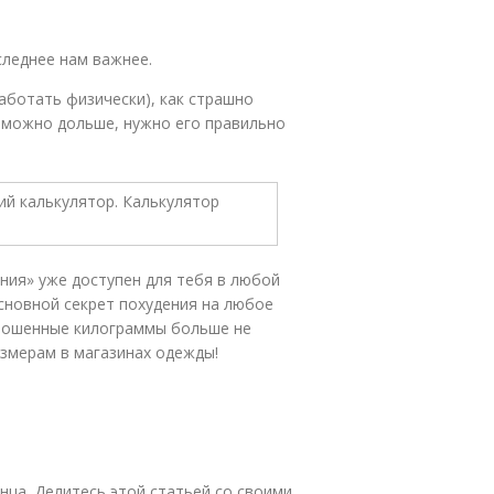
следнее нам важнее.
аботать физически), как страшно
 можно дольше, нужно его правильно
ния» уже доступен для тебя в любой
основной секрет похудения на любое
брошенные килограммы больше не
азмерам в магазинах одежды!
онца. Делитесь этой статьей со своими