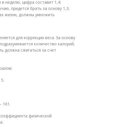
в неделю, цифра составит 1,4;
учаю, придется брать за основу 1,3;
аз жизни, должны умножить
няется для коррекции веса. За основу
подразумевается количество калорий,
ть должна сжигаться за счет
разом:
 5.
— 161.
 коэффициента физической
а: