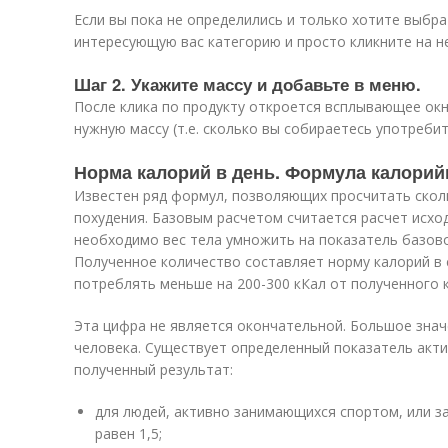
Если вы пока не определились и только хотите выбра
интересующую вас категорию и просто кликните на не
Шаг 2. Укажите массу и добавьте в меню.
После клика по продукту откроется всплывающее ок
нужную массу (т.е. сколько вы собираетесь употребит
Норма калорий в день. Формула калорий
Известен ряд формул, позволяющих просчитать сколь
похудения. Базовым расчетом считается расчет исход
необходимо вес тела умножить на показатель базово
Полученное количество составляет норму калорий в 
потреблять меньше на 200-300 кКал от полученного 
Эта цифра не является окончательной. Большое знач
человека. Существует определенный показатель акт
полученный результат:
для людей, активно занимающихся спортом, или з
равен 1,5;