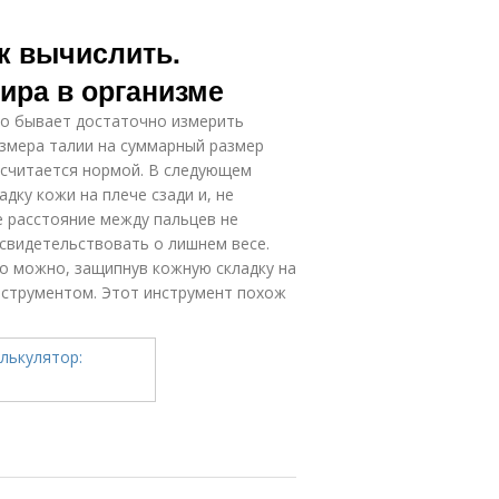
ак вычислить.
ира в организме
то бывает достаточно измерить
азмера талии на суммарный размер
 считается нормой. В следующем
дку кожи на плече сзади и, не
е расстояние между пальцев не
свидетельствовать о лишнем весе.
о можно, защипнув кожную складку на
нструментом. Этот инструмент похож