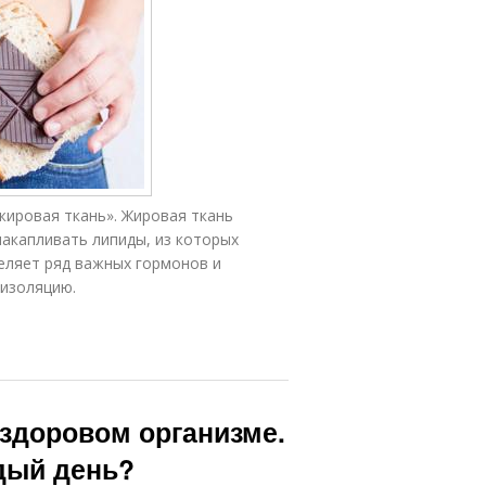
жировая ткань». Жировая ткань
накапливать липиды, из которых
еляет ряд важных гормонов и
 изоляцию.
здоровом организме.
дый день?