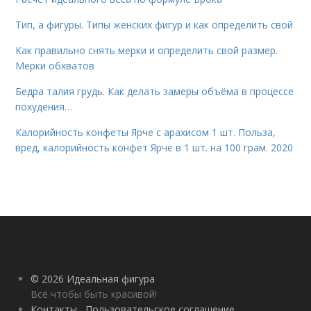
Тип, а фигуры. Типы женских фигур и как определить свой
Как правильно снять мерки и определить свой размер.
Мерки обхватов
Бедра талия грудь. Как делать замеры объёма в процессе
похудения…
Калорийность конфеты Ярче с арахисом 1 шт. Польза,
вред, калорийность конфет Ярче в 1 шт. на 100 грам. 2020
© 2026 Идеальная фигура
Всё чтобы быть красивой!
Контакты
Пользовательское соглашение