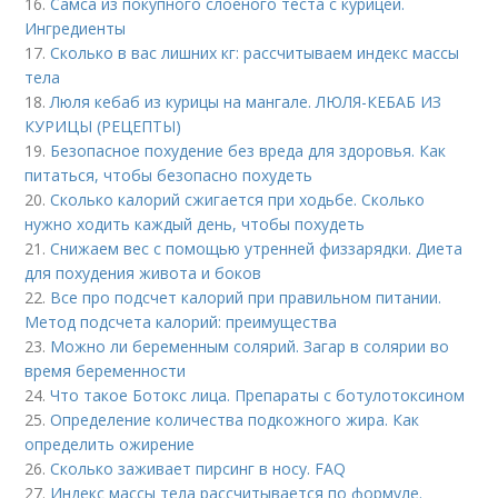
16.
Самса из покупного слоеного теста с курицей.
Ингредиенты
17.
Сколько в вас лишних кг: рассчитываем индекс массы
тела
18.
Люля кебаб из курицы на мангале. ЛЮЛЯ-КЕБАБ ИЗ
КУРИЦЫ (РЕЦЕПТЫ)
19.
Безопасное похудение без вреда для здоровья. Как
питаться, чтобы безопасно похудеть
20.
Сколько калорий сжигается при ходьбе. Сколько
нужно ходить каждый день, чтобы похудеть
21.
Снижаем вес с помощью утренней физзарядки. Диета
для похудения живота и боков
22.
Все про подсчет калорий при правильном питании.
Метод подсчета калорий: преимущества
23.
Можно ли беременным солярий. Загар в солярии во
время беременности
24.
Что такое Ботокс лица. Препараты с ботулотоксином
25.
Определение количества подкожного жира. Как
определить ожирение
26.
Сколько заживает пирсинг в носу. FAQ
27.
Индекс массы тела рассчитывается по формуле.