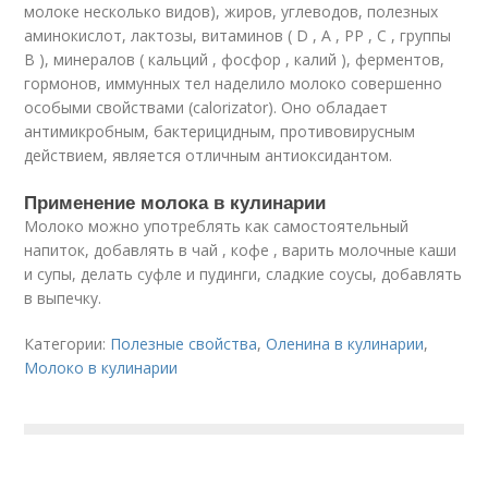
молоке несколько видов), жиров, углеводов, полезных
аминокислот, лактозы, витаминов ( D , A , PP , C , группы
В ), минералов ( кальций , фосфор , калий ), ферментов,
гормонов, иммунных тел наделило молоко совершенно
особыми свойствами (calorizator). Оно обладает
антимикробным, бактерицидным, противовирусным
действием, является отличным антиоксидантом.
Применение молока в кулинарии
Молоко можно употреблять как самостоятельный
напиток, добавлять в чай , кофе , варить молочные каши
и супы, делать суфле и пудинги, сладкие соусы, добавлять
в выпечку.
Категории:
Полезные свойства
,
Оленина в кулинарии
,
Молоко в кулинарии