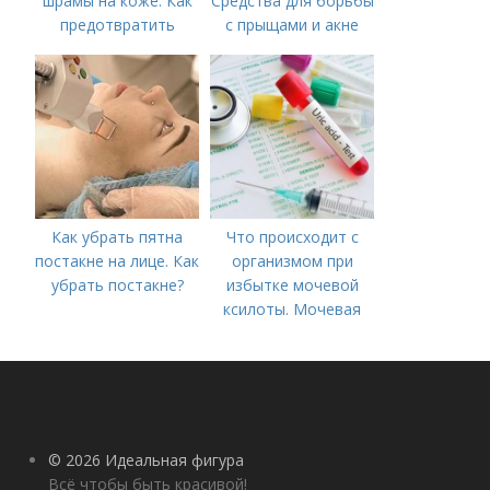
шрамы на коже. Как
Средства для борьбы
предотвратить
с прыщами и акне
появление шрамов
Как убрать пятна
Что происходит с
постакне на лице. Как
организмом при
убрать постакне?
избытке мочевой
ксилоты. Мочевая
кислота в крови:
норма и отклонения
© 2026 Идеальная фигура
Всё чтобы быть красивой!