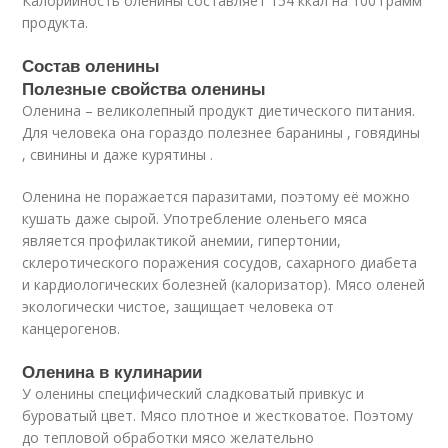
Калорийность оленины составляет 154 ккал на 100 грамм
продукта.
Состав оленины
Полезные свойства оленины
Оленина – великолепный продукт диетического питания.
Для человека она гораздо полезнее баранины , говядины
, свинины и даже курятины .
Оленина не поражается паразитами, поэтому её можно
кушать даже сырой. Употребление оленьего мяса
является профилактикой анемии, гипертонии,
склеротического поражения сосудов, сахарного диабета
и кардиологических болезней (калоризатор). Мясо оленей
экологически чистое, защищает человека от
канцерогенов.
Оленина в кулинарии
У оленины специфический сладковатый привкус и
буроватый цвет. Мясо плотное и жестковатое. Поэтому
до тепловой обработки мясо желательно