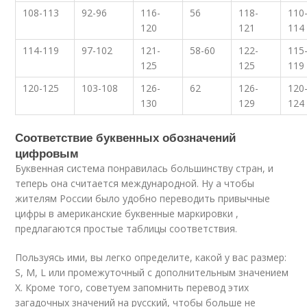
108-113
92-96
116-
56
118-
110
120
121
114
114-119
97-102
121-
58-60
122-
115
125
125
119
120-125
103-108
126-
62
126-
120
130
129
124
Соответствие буквенных обозначений
цифровым
Буквенная система понравилась большинству стран, и
теперь она считается международной. Ну а чтобы
жителям России было удобно переводить привычные
цифры в американские буквенные маркировки ,
предлагаются простые таблицы соответствия.
Пользуясь ими, вы легко определите, какой у вас размер:
S, M, L или промежуточный с дополнительным значением
X. Кроме того, советуем запомнить перевод этих
загадочных значений на русский, чтобы больше не