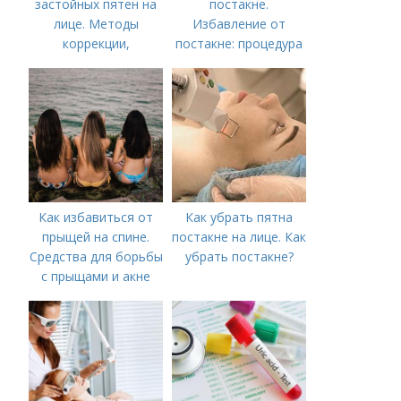
застойных пятен на
постакне.
лице. Методы
Избавление от
коррекции,
постакне: процедура
аппаратного лечения
акне и удаления
рубцов и шрамов
постакне
Как избавиться от
Как убрать пятна
прыщей на спине.
постакне на лице. Как
Средства для борьбы
убрать постакне?
с прыщами и акне