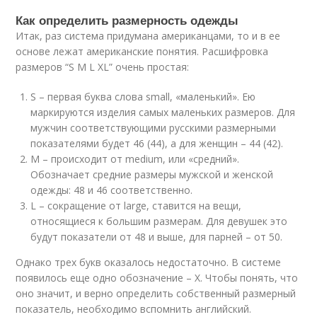
Как определить размерность одежды
Итак, раз система придумана американцами, то и в ее
основе лежат американские понятия. Расшифровка
размеров “S M L XL” очень простая:
S – первая буква слова small, «маленький». Ею
маркируются изделия самых маленьких размеров. Для
мужчин соответствующими русскими размерными
показателями будет 46 (44), а для женщин – 44 (42).
M – происходит от medium, или «средний».
Обозначает средние размеры мужской и женской
одежды: 48 и 46 соответственно.
L – сокращение от large, ставится на вещи,
относящиеся к большим размерам. Для девушек это
будут показатели от 48 и выше, для парней – от 50.
Однако трех букв оказалось недостаточно. В системе
появилось еще одно обозначение – X. Чтобы понять, что
оно значит, и верно определить собственный размерный
показатель, необходимо вспомнить английский.