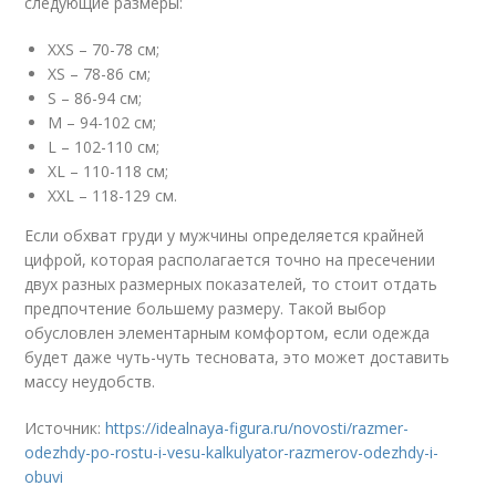
следующие размеры:
XXS – 70-78 см;
XS – 78-86 см;
S – 86-94 см;
M – 94-102 см;
L – 102-110 см;
XL – 110-118 см;
XXL – 118-129 см.
Если обхват груди у мужчины определяется крайней
цифрой, которая располагается точно на пресечении
двух разных размерных показателей, то стоит отдать
предпочтение большему размеру. Такой выбор
обусловлен элементарным комфортом, если одежда
будет даже чуть-чуть тесновата, это может доставить
массу неудобств.
Источник:
https://idealnaya-figura.ru/novosti/razmer-
odezhdy-po-rostu-i-vesu-kalkulyator-razmerov-odezhdy-i-
obuvi