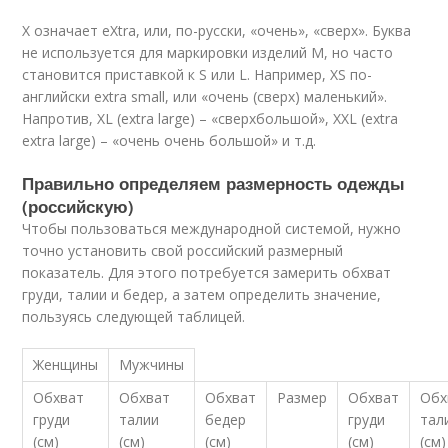
X означает eXtra, или, по-русски, «очень», «сверх». Буква
не используется для маркировки изделий M, но часто
становится приставкой к S или L. Например, XS по-
английски extra small, или «очень (сверх) маленький».
Напротив, XL (extra large) – «сверхбольшой», XXL (extra
extra large) – «очень очень большой» и т.д.
Правильно определяем размерность одежды
(российскую)
Чтобы пользоваться международной системой, нужно
точно установить свой российский размерный
показатель. Для этого потребуется замерить обхват
груди, талии и бедер, а затем определить значение,
пользуясь следующей таблицей.
Женщины
Мужчины
Обхват
Обхват
Обхват
Размер
Обхват
Обх
груди
талии
бедер
груди
тал
(см)
(см)
(см)
(см)
(см)