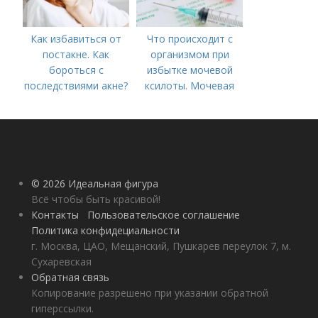
Как избавиться от
Что происходит с
постакне. Как
организмом при
бороться с
избытке мочевой
последствиями акне?
ксилоты. Мочевая
кислота в крови:
норма и отклонения
© 2026 Идеальная фигура
Всё чтобы быть красивой!
Контакты
Пользовательское соглашение
Политика конфидециальности
г. Москва, ЦАО, Мещанский, Пушкарев переулок 7, м.
Сухаревская
Обратная связь
Копирование разрешено при указании обратной
гиперссылки.