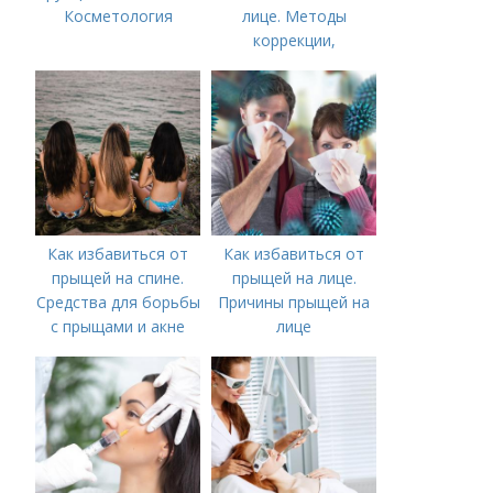
Косметология
лице. Методы
коррекции,
аппаратного лечения
акне и удаления
рубцов и шрамов
постакне
Как избавиться от
Как избавиться от
прыщей на спине.
прыщей на лице.
Средства для борьбы
Причины прыщей на
с прыщами и акне
лице