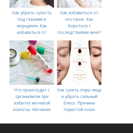
Как убрать сухость
Как избавиться от
под глазами и
постакне. Как
морщинки. Как
бороться с
избавиться от
последствиями акне?
морщин под глазами:
косметологические
процедуры
Что происходит с
Как сузить поры лица
организмом при
и убрать сальный
избытке мочевой
блеск. Причины
ксилоты. Мочевая
пористой кожи
кислота в крови:
норма и отклонения