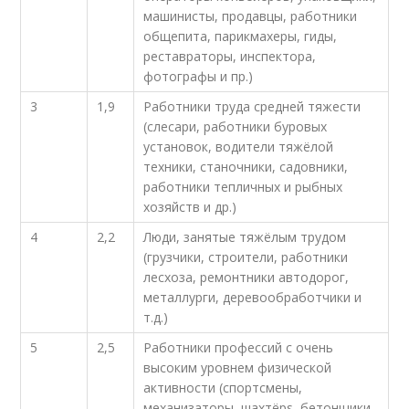
машинисты, продавцы, работники
общепита, парикмахеры, гиды,
реставраторы, инспектора,
фотографы и пр.)
3
1,9
Работники труда средней тяжести
(слесари, работники буровых
установок, водители тяжёлой
техники, станочники, садовники,
работники тепличных и рыбных
хозяйств и др.)
4
2,2
Люди, занятые тяжёлым трудом
(грузчики, строители, работники
лесхоза, ремонтники автодорог,
металлурги, деревообработчики и
т.д.)
5
2,5
Работники профессий с очень
высоким уровнем физической
активности (спортсмены,
механизаторы, шахтёрs, бетонщики,