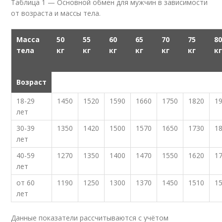
Таблица 1 — Основной обмен для мужчин в зависимости
от возраста и массы тела.
Масса
50
55
60
65
70
75
8
тела
кг
кг
кг
кг
кг
кг
к
Возраст
18-29
1450
1520
1590
1660
1750
1820
1
лет
30-39
1350
1420
1500
1570
1650
1730
1
лет
40-59
1270
1350
1400
1470
1550
1620
1
лет
от 60
1190
1250
1300
1370
1450
1510
1
лет
Данные показатели рассчитываются с учётом