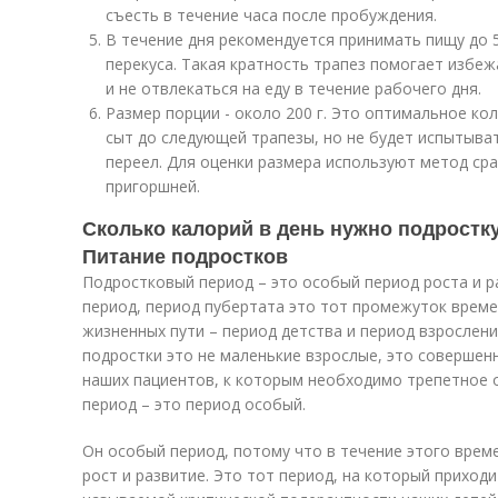
съесть в течение часа после пробуждения.
В течение дня рекомендуется принимать пищу до 5-
перекуса. Такая кратность трапез помогает избеж
и не отвлекаться на еду в течение рабочего дня.
Размер порции - около 200 г. Это оптимальное ко
сыт до следующей трапезы, но не будет испытыват
переел. Для оценки размера используют метод сра
пригоршней.
Сколько калорий в день нужно подростку
Питание подростков
Подростковый период – это особый период роста и р
период, период пубертата это тот промежуток време
жизненных пути – период детства и период взросления
подростки это не маленькие взрослые, это совершенн
наших пациентов, к которым необходимо трепетное 
период – это период особый.
Он особый период, потому что в течение этого врем
рост и развитие. Это тот период, на который приход