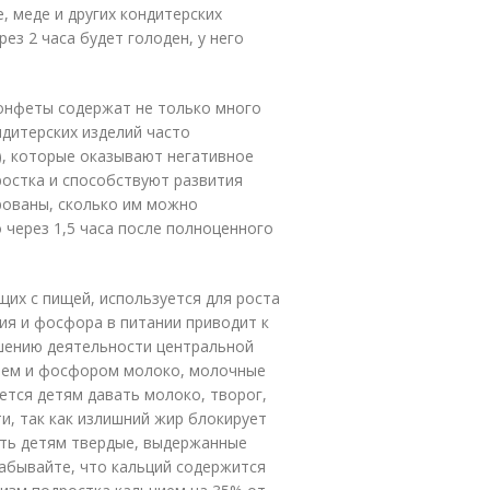
, меде и других кондитерских
рез 2 часа будет голоден, у него
онфеты содержат не только много
ндитерских изделий часто
), которые оказывают негативное
ростка и способствуют развития
рованы, сколько им можно
о через 1,5 часа после полноценного
их с пищей, используется для роста
ия и фосфора в питании приводит к
ушению деятельности центральной
цием и фосфором молоко, молочные
ется детям давать молоко, творог,
и, так как излишний жир блокирует
ать детям твердые, выдержанные
забывайте, что кальций содержится