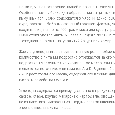
Белки идут на построение тканей и органов тела: мышц
Особенно важны белки для образования защитных си
иммунных тел. Белки содержатся в мясе, индейке, рыб
сыре, орехах, в бобовых (зеленый горошек, фасоль, 
входить ежедневно по 200 грамм мяса или курицы, ра
Рыбу стоит употреблять 2-3 раза в неделю по 100 г, т
– ежедневно по 50 г, натуральный йогурт или кефир –
Жиры и углеводы играют существенную роль в обмене
количество в питании подростка отражается на его 
подростков молочные жиры (сливочное масло, сливки
и являются источником витаминов A и D. В дневной 
- 20 г растительного масла, содержащего важные д
кислоты семейства Омега 6.
Углеводы содержатся преимущественно в продуктах 
сахаре, хлебе, крупах, макаронах, картофеле, овощах
не из пакетика! Макароны из твердых сортов пшеницы
энергию школьнику на 4 часа.