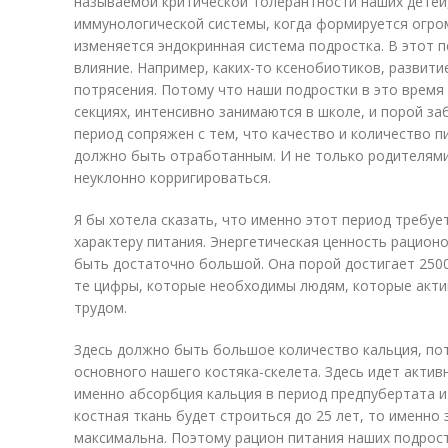
называемой критической толерантности наших детей
иммунологической системы, когда формируется огро
изменяется эндокринная система подростка. В этот 
влияние. Например, каких-то ксенобиотиков, развити
потрясения. Потому что наши подростки в это время
секциях, интенсивно занимаются в школе, и порой за
период сопряжен с тем, что качество и количество 
должно быть отработанным. И не только родителями
неуклонно корригироваться.
Я бы хотела сказать, что именно этот период требуе
характеру питания. Энергетическая ценность рацион
быть достаточно большой. Она порой достигает 2500
те цифры, которые необходимы людям, которые акт
трудом.
Здесь должно быть большое количество кальция, пот
основного нашего костяка-скелета. Здесь идет актив
именно абсорбция кальция в период предпубертата и
костная ткань будет строиться до 25 лет, то именно
максимальна. Поэтому рацион питания наших подрос