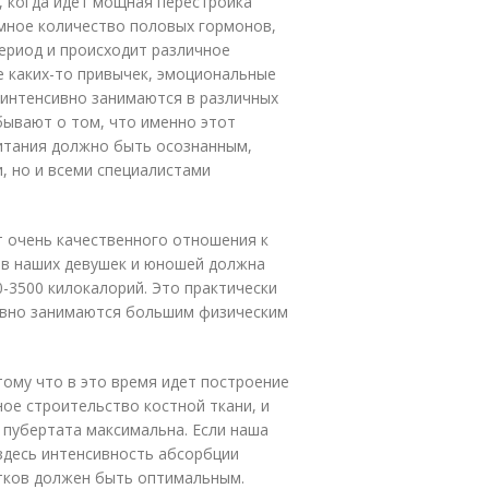
, когда идет мощная перестройка
мное количество половых гормонов,
период и происходит различное
е каких-то привычек, эмоциональные
 интенсивно занимаются в различных
бывают о том, что именно этот
питания должно быть осознанным,
, но и всеми специалистами
т очень качественного отношения к
ов наших девушек и юношей должна
-3500 килокалорий. Это практически
ивно занимаются большим физическим
ому что в это время идет построение
ное строительство костной ткани, и
 пубертата максимальна. Если наша
 здесь интенсивность абсорбции
тков должен быть оптимальным.