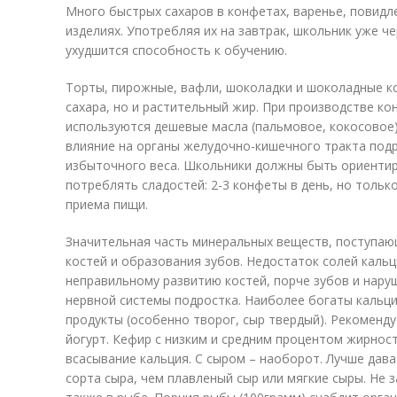
Много быстрых сахаров в конфетах, варенье, повидле
изделиях. Употребляя их на завтрак, школьник уже че
ухудшится способность к обучению.
Торты, пирожные, вафли, шоколадки и шоколадные к
сахара, но и растительный жир. При производстве ко
используются дешевые масла (пальмовое, кокосовое
влияние на органы желудочно-кишечного тракта под
избыточного веса. Школьники должны быть ориенти
потреблять сладостей: 2-3 конфеты в день, но тольк
приема пищи.
Значительная часть минеральных веществ, поступающ
костей и образования зубов. Недостаток солей кальц
неправильному развитию костей, порче зубов и нар
нервной системы подростка. Наиболее богаты каль
продукты (особенно творог, сыр твердый). Рекоменду
йогурт. Кефир с низким и средним процентом жирност
всасывание кальция. С сыром – наоборот. Лучше дав
сорта сыра, чем плавленый сыр или мягкие сыры. Не 