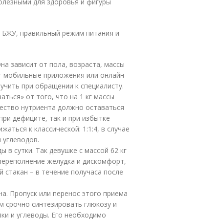
олезными для здоровья и фигуры
и БЖУ, правильный режим питания и
а зависит от пола, возраста, массы
ют мобильные приложения или онлайн-
учить при обращении к специалисту.
ться» от того, что на 1 кг массы
чество нутриента должно оставаться
при дефиците, так и при избытке
аться к классической: 1:1:4, в случае
 углеводов.
 в сутки. Так девушке с массой 62 кг
переполнение желудка и дискомфорт,
й стакан – в течение получаса после
а. Пропуск или перенос этого приема
м срочно синтезировать глюкозу и
лки и углеводы. Его необходимо