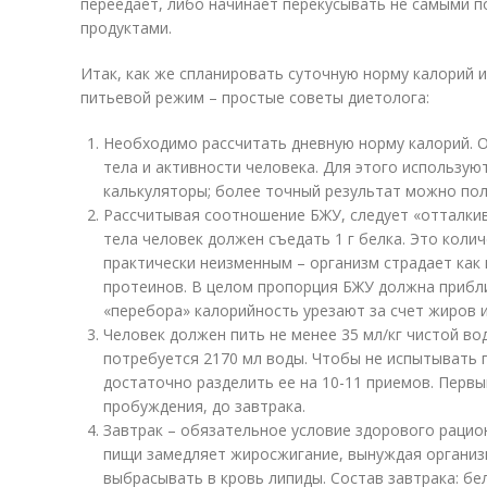
переедает, либо начинает перекусывать не самыми п
продуктами.
Итак, как же спланировать суточную норму калорий 
питьевой режим – простые советы диетолога:
Необходимо рассчитать дневную норму калорий. Он
тела и активности человека. Для этого использу
калькуляторы; более точный результат можно пол
Рассчитывая соотношение БЖУ, следует «отталкива
тела человек должен съедать 1 г белка. Это коли
практически неизменным – организм страдает как 
протеинов. В целом пропорция БЖУ должна приближ
«перебора» калорийность урезают за счет жиров и
Человек должен пить не менее 35 мл/кг чистой воды
потребуется 2170 мл воды. Чтобы не испытывать 
достаточно разделить ее на 10-11 приемов. Первы
пробуждения, до завтрака.
Завтрак – обязательное условие здорового рацион
пищи замедляет жиросжигание, вынуждая организ
выбрасывать в кровь липиды. Состав завтрака: бе