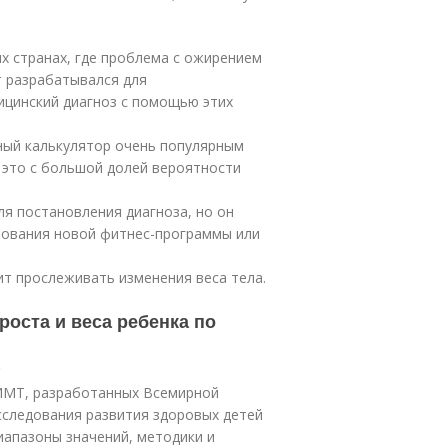
ых странах, где проблема с ожирением
т разрабатывался для
ицинский диагноз с помощью этих
ный калькулятор очень популярным
о это с большой долей вероятности
ля постановления диагноза, но он
бования новой фитнес-программы или
т прослеживать изменения веса тела.
роста и веса ребенка по
?
 ИМТ, разработанных Всемирной
сследования развития здоровых детей
иапазоны значений, методики и