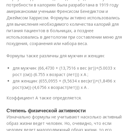
потребности в калориях была разработана в 1919 году
американскими учеными Френсисом Бенедиктом и
Джеймсом Харрисом. Формулы активно использовались
для вычисления необходимого количества калорий для
питания пациентов в больницах, а позднее
использовались в диетологии при составлении меню для
похудения, сохранения или набора веса.
Формулы также различны для мужчин и женщин:
для мужчин: (66,4730 + (13,7516 x вес (кг))+(5.0033 x
рост (см))-(6.755 x возраст (лет))) x A ;
для женщин: (655,0955 + (9,5634 x вес(кг))+(1,8496 x
рост(см))-(4,6756 x возраст(лет))) x A .
Коэффициент A также определяется.
Степень физической активности
Изначально формулы не учитывают насколько активный
образ жизни ведет человек. Но, очевидно, что если
человек ведет малоподвижный образ жизни, то его