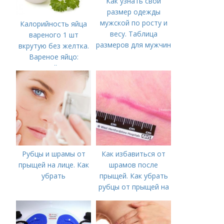
Как узнать свой
размер одежды
мужской по росту и
Калорийность яйца
весу. Таблица
вареного 1 шт
размеров для мужчин
вкрутую без желтка.
Вареное яйцо:
калорийность
Рубцы и шрамы от
Как избавиться от
прыщей на лице. Как
шрамов после
убрать
прыщей. Как убрать
рубцы от прыщей на
лице?