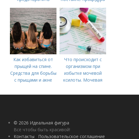
появление шрамов
Как избавиться от
Что происходит с
прыщей на спине.
организмом при
Средства для борьбы
избытке мочевой
с прыщами и акне
ксилоты. Мочевая
кислота в крови:
норма и отклонения
© 2026 Идеальная фигура
Всё чтобы быть красивой!
Контакты
Пользовательское соглашение