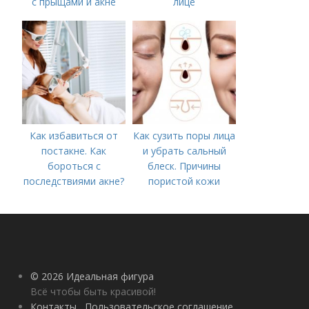
с прыщами и акне
лице
Как избавиться от
Как сузить поры лица
постакне. Как
и убрать сальный
бороться с
блеск. Причины
последствиями акне?
пористой кожи
© 2026 Идеальная фигура
Всё чтобы быть красивой!
Контакты
Пользовательское соглашение