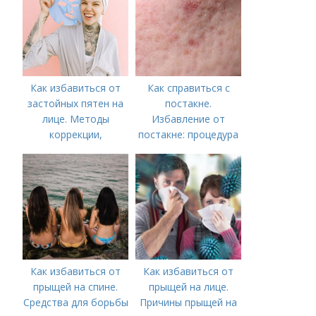
Как избавиться от
Как справиться с
застойных пятен на
постакне.
лице. Методы
Избавление от
коррекции,
постакне: процедура
аппаратного лечения
акне и удаления
рубцов и шрамов
постакне
Как избавиться от
Как избавиться от
прыщей на спине.
прыщей на лице.
Средства для борьбы
Причины прыщей на