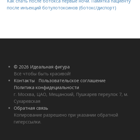
Как спать после ботокса первые ночи. Памятка пациенту
после инъекций ботулотоксинов (ботокс/диспорт)
© 2026 Идеальная фигура
Всё чтобы быть красивой!
Контакты
Пользовательское соглашение
Политика конфидециальности
г. Москва, ЦАО, Мещанский, Пушкарев переулок 7, м.
Сухаревская
Обратная связь
Копирование разрешено при указании обратной
гиперссылки.