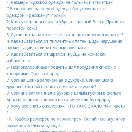
1.
Размеры мужской одежды на ярлыках и этикетках.
Обозначение размеров одеждыКак ухаживать за
одеждой – расскажут ярлыки
2.
Как сузить поры лица и убрать сальный блеск. Причины
пористой кожи
3.
Сухие пятна на коже. Что такое актинический кератоз?
4.
Как избавиться от пигментных пятен. Виды нарушения
пигментации, отличительные признаки
5.
Как избавиться от шрамов. Рубцы на коже: как
избавиться
6.
Низкокалорийные продукты для похудения список с
калориями. Польза и вред
7.
Свиная шейка запеченная в духовке. Свиная шея в
духовке: как приготовить сочной и вкусной?
8.
Свинина запеченная в духовке целым куском в фольге.
Брассированная свинина на горячее или бутерброд
9.
Хочу все знать о калориях. ЧТО ТАКОЕ КАЛОРИИ: часть
1
10.
Подбор размеров по параметрам. Онлайн калькулятор
размеров женской одежды
11.
Как узнать размер женского платья. Зачем нужно