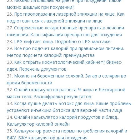
25.
Можно ли шашлык на диете при похудении. Какой
можно шашлык при похудении?
26.
Противопоказания лазерной эпиляции на лице. Как
подготовиться к лазерной эпиляции на лице
27.
Современные лекарственные препараты в лечении
ожирения. Классификация препаратов для похудения
28.
LPG лифтинг лица. Подробно о LPG-массаже
29.
Все про подсчет калорий при правильном питании.
Метод подсчета калорий: преимущества
30.
Как открыть косметологический кабинет? бизнес-
идея. Перечень документов
31.
Можно ли беременным солярий. Загар в солярии во
время беременности
32.
Онлайн калькулятор расчета % жира и безжировой
массы тела. Расшифровка результатов
33.
Когда лучше делать Ботокс для лица. Какие проблемы
устраняют инъекции ботокса для верхней части лица
34.
Онлайн калькулятор калорий продуктов и блюд..
Калькулятор калорий онлайн
35.
Калькулятор расчета нормы потребления калорий и
БЖУ. БЖУ калькулятор для похудения