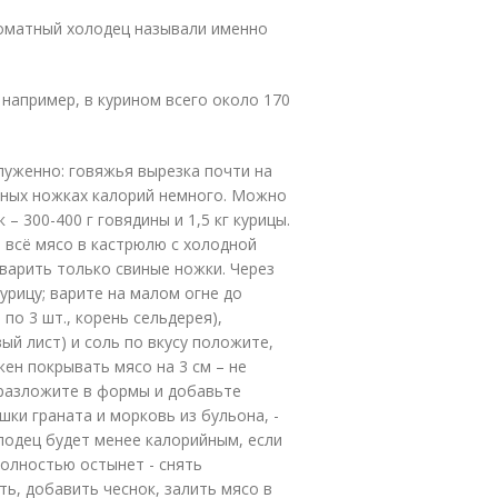
роматный холодец называли именно
например, в курином всего около 170
луженно: говяжья вырезка почти на
иных ножках калорий немного. Можно
– 300-400 г говядины и 1,5 кг курицы.
 всё мясо в кастрюлю с холодной
 варить только свиные ножки. Через
курицу; варите на малом огне до
по 3 шт., корень сельдерея),
й лист) и соль по вкусу положите,
жен покрывать мясо на 3 см – не
 разложите в формы и добавьте
шки граната и морковь из бульона, -
лодец будет менее калорийным, если
полностью остынет - снять
ть, добавить чеснок, залить мясо в