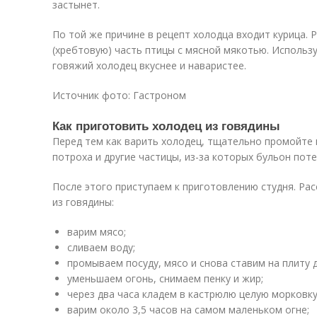
застынет.
По той же причине в рецепт холодца входит курица.
(хребтовую) часть птицы с мясной мякотью. Использ
говяжий холодец вкуснее и наваристее.
Источник фото: Гастроном
Как приготовить холодец из говядины
Перед тем как варить холодец, тщательно промойте м
потроха и другие частицы, из-за которых бульон пот
После этого приступаем к приготовлению студня. Рас
из говядины:
варим мясо;
сливаем воду;
промываем посуду, мясо и снова ставим на плиту д
уменьшаем огонь, снимаем пенку и жир;
через два часа кладем в кастрюлю целую морковку 
варим около 3,5 часов на самом маленьком огне;