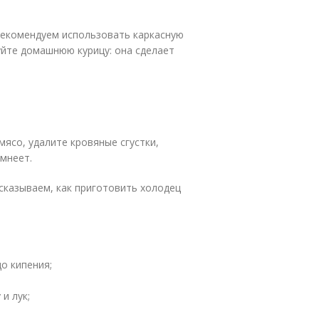
 Рекомендуем использовать каркасную
уйте домашнюю курицу: она сделает
ясо, удалите кровяные сгустки,
емнеет.
сказываем, как приготовить холодец
о кипения;
и лук;