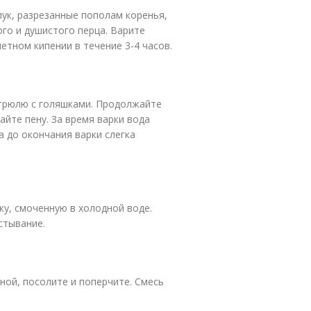
лук, разрезанные пополам коренья,
го и душистого перца. Варите
етном кипении в течение 3-4 часов.
стрюлю с голяшками. Продолжайте
айте пену. За время варки вода
а до окончания варки слегка
ку, смоченную в холодной воде.
стывание.
ной, посолите и поперчите. Смесь