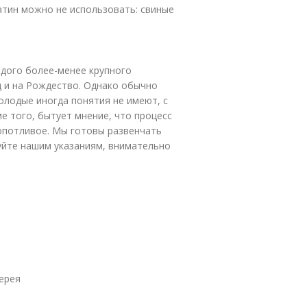
атин можно не использовать: свиные
дого более-менее крупного
д и на Рождество. Однако обычно
олодые иногда понятия не имеют, с
е того, бытует мнение, что процесс
опотливое. Мы готовы развенчать
уйте нашим указаниям, внимательно
дерея