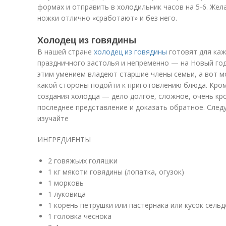
формах и отправить в холодильник часов на 5-6. Жел
ножки отлично «сработают» и без него.
Холодец из говядины
В нашей стране
холодец из говядины
готовят для каж
праздничного застолья и непременно — на Новый го
этим умением владеют старшие члены семьи, а вот м
какой стороны подойти к приготовлению блюда. Кром
создания холодца — дело долгое, сложное, очень кр
последнее представление и доказать обратное. След
изучайте
ИНГРЕДИЕНТЫ
2 говяжьих голяшки
1 кг мякоти говядины (лопатка, огузок)
1 морковь
1 луковица
1 корень петрушки или пастернака или кусок сель
1 головка чеснока