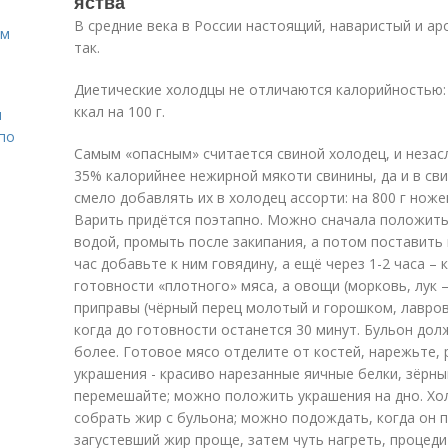
яства
В средние века в России настоящий, наваристый и а
ом
так.
Диетические холодцы не отличаются калорийностью: 
ккал на 100 г.
н
 по
Самым «опасным» считается свиной холодец, и незас
35% калорийнее нежирной мякоти свинины, да и в св
смело добавлять их в холодец ассорти: на 800 г ножек 
Варить придётся поэтапно. Можно сначала положить
водой, промыть после закипания, а потом поставить
час добавьте к ним говядину, а ещё через 1-2 часа – 
готовности «плотного» мяса, а овощи (морковь, лук – 
приправы (чёрный перец молотый и горошком, лавровы
когда до готовности останется 30 минут. Бульон дол
более. Готовое мясо отделите от костей, нарежьте,
украшения - красиво нарезанные яичные белки, зёрны
перемешайте; можно положить украшения на дно. Хо
собрать жир с бульона; можно подождать, когда он 
загустевший жир проще, затем чуть нагреть, процеди