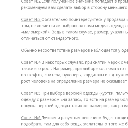
Совет №2.
Если полученное значение попадает в про
рекомендуем вам сделать выбор в сторону меньшего 
Совет №3.
Обязательно поинтересуйтесь у продавца 
том, не является ли выбранная вами модель одежды 
«маломеркой». Ведь в таком случае, размер, указанн
отличаться от стандартного.
Обычно несоответствие размеров наблюдается у одеж
Совет №4.
В некоторых случаях, при снятии мерок с 
также его рост. Например, при выборе костюма этот
вот кофты, свитера, пуловеры, кардиганы и т.д. нужн
рост человека на определение размера не оказывает
Совет №5.
При выборе верхней одежды (куртки, пальто,
одежду с размером «на запас», то есть на размер б
покупка верхней одежды таких же размеров, как раз
Совет №6.
Лучшим и разумным решением будет сходит
подобрать там для себя вещь, желательно того же б