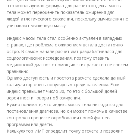
что используемая формула для расчета индекса массы
тела может переоценить показатель ожирения для
людей атлетического сложения, поскольку вычисления не
учитывают мышечную массу.
Индекс массы тела стал особенно актуален в западных
странах, где проблема с ожирением встала достаточно
остро. В самом начале расчет имт разрабатывался для
социологических исследования, поэтому ставить
медицинский диагноз с помощью этих расчетов не совсем
правильно.
Однако доступность и простота расчета сделала данный
калькулятор очень популярным среди населения. Если
индекс превышает число 30, то это с большой долей
вероятности говорит об ожирении.
Нужно понимать, что индекс массы тела не годится для
постановления диагноза, но он может помочь в качестве
контроля в процессе опробования новой фитнес-
программы или диеты.
Калькулятор ИМТ определит точку отсчета и позволит