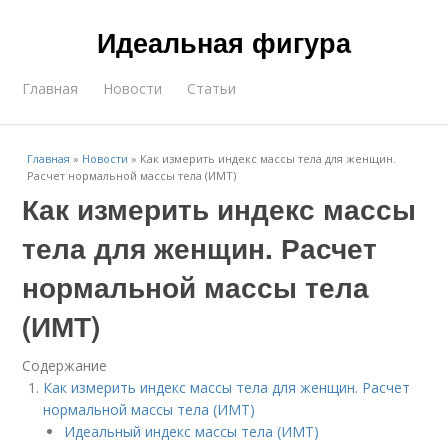
Идеальная фигура
Главная
Новости
Статьи
Главная
»
Новости
»
Как измерить индекс массы тела для женщин.
Расчет нормальной массы тела (ИМТ)
Как измерить индекс массы
тела для женщин. Расчет
нормальной массы тела
(ИМТ)
Содержание
Как измерить индекс массы тела для женщин. Расчет
нормальной массы тела (ИМТ)
Идеальный индекс массы тела (ИМТ)