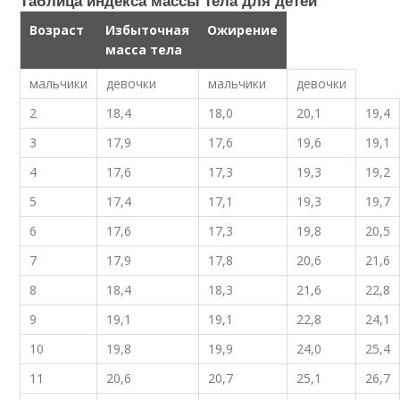
Таблица индекса массы тела для детей
Возраст
Избыточная
Ожирение
масса тела
мальчики
девочки
мальчики
девочки
2
18,4
18,0
20,1
19,4
3
17,9
17,6
19,6
19,1
4
17,6
17,3
19,3
19,2
5
17,4
17,1
19,3
19,7
6
17,6
17,3
19,8
20,5
7
17,9
17,8
20,6
21,6
8
18,4
18,3
21,6
22,8
9
19,1
19,1
22,8
24,1
10
19,8
19,9
24,0
25,4
11
20,6
20,7
25,1
26,7