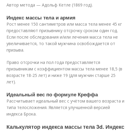
Автор метода — Адольф Кетле (1869 год).
Индекс массы тела и армия
Рост менее 150 сантиметров или масса тела менее 45 кг
предоставляют призывнику отсрочку сроком один год.
Если после обследования и/или лечения масса тела не
увеличивается, то такой мужчина освобождается от
призыва.
Право отсрочки на пол года предоставляется
призывникам с коэффициентом массы тела менее 18,5 (в
возрасте 18-25 лет) и ниже 19 (для мужчин старше 25
лет).
Идеальный вес по формуле Креффа
Рассчитывает идеальный вес с учётом вашего возраста и
типа телосложения. Является улучшенной версией
индекса Брока.
Калькулятор индекса массы тела 3d. Индекс