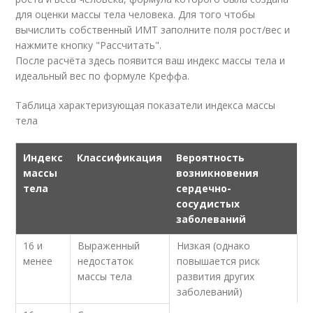
для оценки массы тела человека. Для того чтобы
вычислить собственный ИМТ заполните поля рост/вес и
нажмите кнопку "Рассчитать".
После расчёта здесь появится ваш индекс массы тела и
идеальный вес по формуле Креффа.
Таблица характеризующая показатели индекса массы
тела
Индекс
Классификация
Вероятность
массы
возникновения
тела
сердечно-
сосудистых
заболеваний
16 и
Выраженный
Низкая (однако
менее
недостаток
повышается риск
массы тела
развития других
заболеваний)