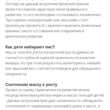
Потому как данный антропометрический признак
является главной характеристикой правильного
развития, то его необходимо отслеживать ежемесячно.
При оценках «низкорослый» или «высокий» стоит
проконсультироваться с врачом и выяснить возможные
причины такого отставания или опережения в
физическом развитии.
Как дети набирают вес?
Масса тела без учета показателей роста (длины) не
считается глубокой оценкой правильности развития
малыша. Но при этом результаты мониторинга «низкий»
или «высокий вес» считаются поводом для обращения к
специалисту.
Соотносим массу к росту
Провести оценку гармоничности развития можно
посредством калькулятора индекса массы тела для детей
. Данные антропометрии дают возможность обнаружить
отклонения от нормальных значений в длине и массе, а