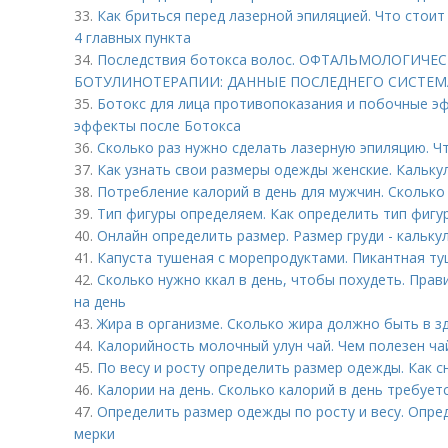
33.
Как бриться перед лазерной эпиляцией. Что стоит
4 главных пункта
34.
Последствия ботокса волос. ОФТАЛЬМОЛОГИЧ
БОТУЛИНОТЕРАПИИ: ДАННЫЕ ПОСЛЕДНЕГО СИСТЕМ
35.
Ботокс для лица противопоказания и побочные э
эффекты после Ботокса
36.
Сколько раз нужно сделать лазерную эпиляцию. Ч
37.
Как узнать свои размеры одежды женские. Кальку
38.
Потребление калорий в день для мужчин. Сколько
39.
Тип фигуры определяем. Как определить тип фигу
40.
Онлайн определить размер. Размер груди - кальк
41.
Капуста тушеная с морепродуктами. Пикантная ту
42.
Сколько нужно ккал в день, чтобы похудеть. Прав
на день
43.
Жира в организме. Сколько жира должно быть в 
44.
Калорийность молочный улун чай. Чем полезен ча
45.
По весу и росту определить размер одежды. Как 
46.
Калории на день. Сколько калорий в день требуе
47.
Определить размер одежды по росту и весу. Опр
мерки