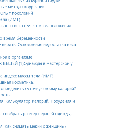
езен шашлык из куриной грудки
нные методы коррекции
. Опыт поколений
тела (ИМТ)
льного веса с учетом телосложения
во время беременности
у верить. Осложнения недостатка веса
ира в организме
 ВЕЩЕЙ (1)Однажды в мастерской у
е индекс массы тела (ИМТ)
ивная косметика.
к определить суточную норму калорий?
ность
ия. Калькулятор Калорий, Похудения и
но выбрать размер верхней одежды,
я. Как снимать мерки с женщины?