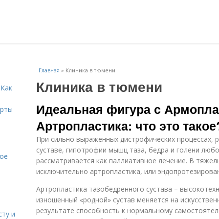
Главная
»
Клиника в тюмени
Клиника в тюмени
 Как
Идеальная фигура с Армопла
ерты
Артропластика: что это такое
При сильно выраженных дистрофических процессах, р
суставе, гипотрофии мышц таза, бедра и голени любо
кое
рассматривается как паллиативное лечение. В тяжел
исключительно артропластика, или эндопротезирова
Артропластика тазобедренного сустава – высокотехн
изношенный «родной» сустав меняется на искусствен
результате способность к нормальному самостояте
сту и