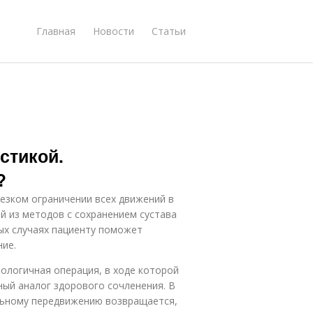
Главная
Новости
Статьи
стикой.
?
езком ограничении всех движений в
й из методов с сохранением сустава
ых случаях пациенту поможет
ние.
ологичная операция, в ходе которой
ный аналог здорового сочленения. В
льному передвижению возвращается,