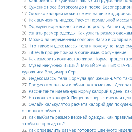
15.
Калорийность куриный шашлык из грудки. Чем пол
16.
Сужение носа ботоксом до и после. Безоперацио
17.
Сколько калорий можно сжечь на диске здоровья
18.
Как вычислить индекс. Расчет нормальной массы 
19.
Формулы нормального веса по росту. Расчет идеа
20.
Узнать размер одежды. Как узнать размер одежды
21.
Можно ли беременным солярий. Загар в солярии 
22.
Что такое индекс массы тела и почему не надо ем
23.
Title%% процент жира в организме. Обсуждение
24.
Как измерить количество жира. Норма процента ж
25.
Музей ненужных ВЕЩЕЙ. МУЗЕЙ ЗАБЫТЫХ СТАРЫХ
художника Владимира Серг…
26.
Индекс массы тела формула для женщин. Что тако
27.
Профессиональная и обычная косметика. Декорат
28.
Рассчитайте идеальную норму калорий в день. Ка
29.
На сколько калорий. Пищевая энергетическая цен
30.
Онлайн калькулятор расчета калорий для похуден
основного обмена
31.
Как выбрать размер верхней одежды. Как правиль
чтобы не прогадать?
32.
Как определить размер готового швейного издели