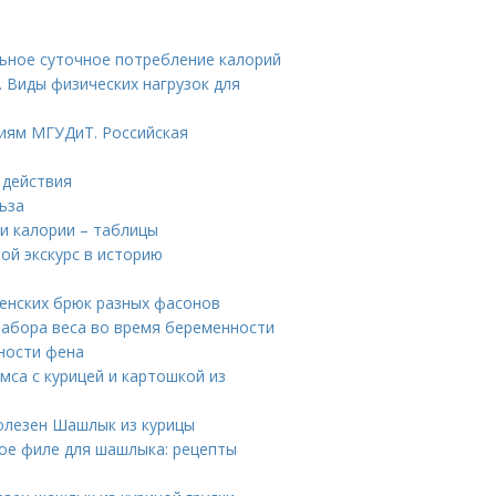
льное суточное потребление калорий
. Виды физических нагрузок для
иям МГУДиТ. Российская
 действия
ьза
 и калории – таблицы
ой экскурс в историю
женских брюк разных фасонов
набора веса во время беременности
ности фена
мса с курицей и картошкой из
олезен Шашлык из курицы
ное филе для шашлыка: рецепты