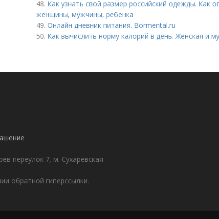
48.
Как узнать свой размер российский одежды. Как 
женщины, мужчины, ребенка
49.
Онлайн дневник питания. Bormental.ru
50.
Как вычислить норму калорий в день. Женская и 
лашение
ев переулок 7, м. Сухаревская
ии обратной гиперссылки.