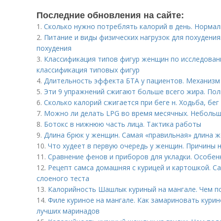
Последние обновления на сайте:
1.
Сколько нужно потреблять калорий в день. Норма
2.
Питание и виды физических нагрузок для похудения
похудения
3.
Классификация типов фигур женщин по исследован
классификация типовых фигур
4.
Длительность эффекта БТА у пациентов. Механизм
5.
Эти 9 упражнений сжигают больше всего жира. Пол
6.
Сколько калорий сжигается при беге н. Ходьба, бег
7.
Можно ли делать LPG во время месячных. Небольш
8.
Ботокс в нижнюю часть лица. Тактика работы
9.
Длина брюк у женщин. Самая «правильная» длина 
10.
Что худеет в первую очередь у женщин. Причины 
11.
Сравнение фенов и приборов для укладки. Особен
12.
Рецепт самса домашняя с курицей и картошкой. Са
слоеного теста
13.
Калорийность Шашлык куриный на мангале. Чем п
14.
Филе куриное на мангале. Как замариновать кури
лучших маринадов