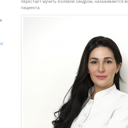
перестает мучить болевой синдром, налаживаются в
пациента.
я
кс