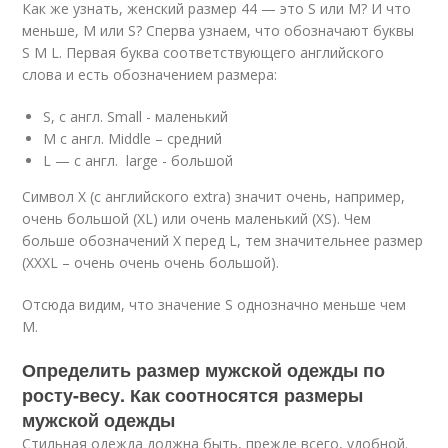
Как же узнать, женский размер 44 — это S или M? И что
меньше, M или S? Сперва узнаем, что обозначают буквы
S M L. Первая буква соответствующего английского
слова и есть обозначением размера:
S, с англ. Small - маленький
M с англ. Middle – средний
L — с англ. large - большой
Символ Х (с английского extra) значит очень, например,
очень большой (XL) или очень маленький (XS). Чем
больше обозначений Х перед L, тем значительнее размер
(XXXL – очень очень очень большой).
Отсюда видим, что значение S однозначно меньше чем
М.
Определить размер мужской одежды по
росту-весу. Как соотносятся размеры
мужской одежды
Стильная одежда должна быть, прежде всего, удобной.