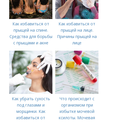
Как избавиться от
Как избавиться от
прыщей на спине.
прыщей на лице.
Средства для борьбы
Причины прыщей на
с прыщами и акне
лице
Как убрать сухость
Что происходит с
под глазами и
организмом при
морщинки. Как
избытке мочевой
избавиться от
ксилоты. Мочевая
морщин под глазами:
кислота в крови: