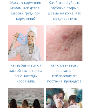
Массаж кормящим
Как быстро убрать
мамам. Как делать
глубокие старые
массаж груди при
шрамы на коже. Как
кормлении?
предотвратить
появление шрамов
Как избавиться от
Как справиться с
застойных пятен на
постакне.
лице. Методы
Избавление от
коррекции,
постакне: процедура
аппаратного лечения
акне и удаления
рубцов и шрамов
постакне