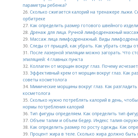
параметры ребенка?
26.
Сколько сжигается калорий на тренажере лыжи. С
орбитреке
27.
Как определить размер готового швейного издели
28.
Дренаж для лица. Ручной лимфодренажный массаж
29.
Массаж лица лимфодренажный. Виды лимфодрена
30.
Следы от прыщей, как убрать. Как убрать следы о
31.
После лазерной эпиляции можно загорать. Что ст
эпиляцией: 4 главных пункта
32.
Коллаген от морщин вокруг глаз. Почему исчезает
33.
Эффективный крем от морщин вокруг глаз. Как ра
советы косметолога
34.
Мимические морщины вокруг глаз. Как разгладить
косметолога
35.
Сколько нужно потреблять калорий в день, чтобы
нормы потребления калорий
36.
Тип фигуры определяем. Как определить тип фигу
37.
Объем талии и объем бедер. Индекс талия-окружнос
38.
Как определить размер по росту одежды. Как опр
39.
Процент жира в теле. Сколько жира должно быть