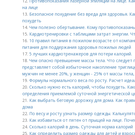
12.
Противопоказания лазерной эпиляции на лице. Ка
на лице
13.
Безопасное похудение без вреда для здоровья. Ка
похудеть
14.
Чем полезно обертывание. Кому противопоказан
15.
Кардиотренировки с таблицами затрат энергии. Ч
16.
10 правил питания в пожилом возрасте от компани
питания для поддержания здоровья пожилых людей
17.
5 лучших кардиотренажеров для потери калорий.
18.
Чем опасно превышение массы тела. Что следует
представляет собой избыточное накопление триглице
мужчин не менее 20%, у женщин - 25% от массы тела, 
19.
Формулы нормального веса по росту. Расчет идеа
20.
Сколько нужно есть калорий, чтобы похудеть. Ка
определения приемлемой суточной энергетической ц
21.
Как выбрать беговую дорожку для дома. Как пра
дома
22.
По весу и росту узнать размер одежды. Калькуля
23.
Как избавиться от пятен от прыщей на лице. Поч
24.
Сколько калорий в день. Суточная норма калорий
25.
Как определить размер одежды для детей и взрос