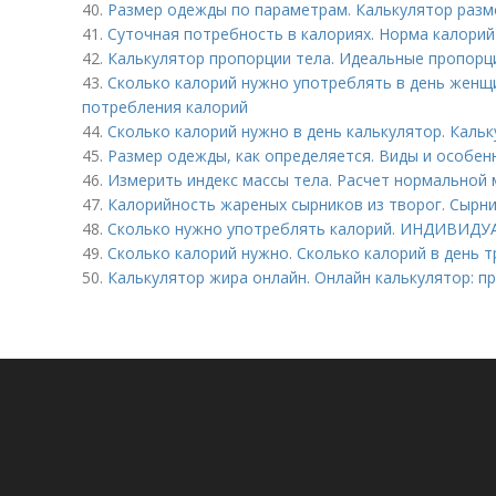
40.
Размер одежды по параметрам. Калькулятор разм
41.
Суточная потребность в калориях. Норма калорий
42.
Калькулятор пропорции тела. Идеальные пропорци
43.
Сколько калорий нужно употреблять в день женщ
потребления калорий
44.
Сколько калорий нужно в день калькулятор. Каль
45.
Размер одежды, как определяется. Виды и особен
46.
Измерить индекс массы тела. Расчет нормальной 
47.
Калорийность жареных сырников из творог. Сырн
48.
Сколько нужно употреблять калорий. ИНДИВИД
49.
Сколько калорий нужно. Сколько калорий в день 
50.
Калькулятор жира онлайн. Онлайн калькулятор: п