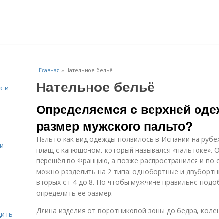
Главная
»
Нательное бельё
Нательное бельё
а и
Определяемся с верхней одеж
размер мужского пальто?
Пальто как вид одежды появилось в Испании на рубеж
 и
плащ с капюшоном, который назывался «пальтоке». 
перешёл во Францию, а позже распространился и по 
можно разделить на 2 типа: однобортные и двубортные
вторых от 4 до 8. Но чтобы мужчине правильно подо
определить ее размер.
Длина изделия от воротниковой зоны до бедра, коле
дить