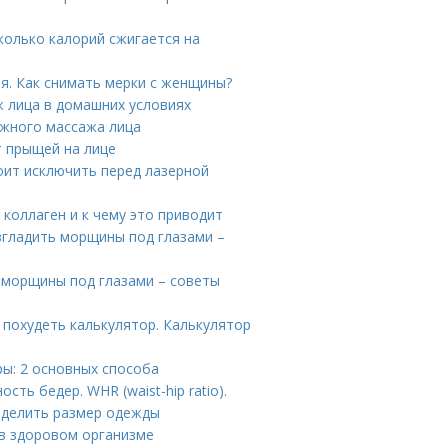
колько калорий сжигается на
я. Как снимать мерки с женщины?
 лица в домашних условиях
жного массажа лица
т прыщей на лице
оит исключить перед лазерной
 коллаген и к чему это приводит
згладить морщины под глазами –
 морщины под глазами – советы
 похудеть калькулятор. Калькулятор
ры: 2 основных способа
ть бедер. WHR (waist-hip ratio).
еделить размер одежды
 в здоровом организме