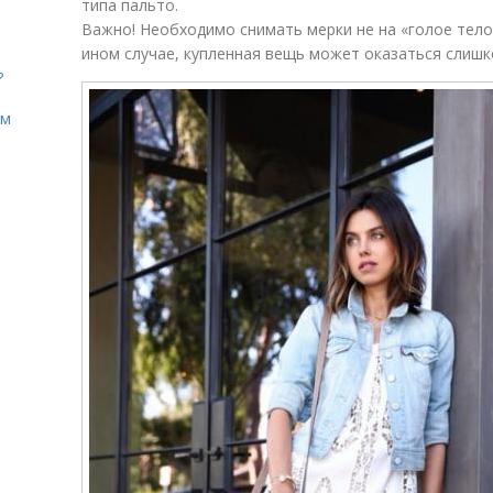
типа пальто.
Важно! Необходимо снимать мерки не на «голое тело»
ином случае, купленная вещь может оказаться слишк
?
ом