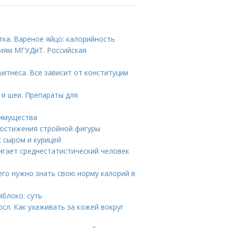
тка. Вареное яйцо: калорийность
иям МГУДиТ. Российская
итнеса. Все зависит от конституции
 и шеи. Препараты для
еимущества
достижения стройной фигуры
с сыром и курицей
игает среднестатистический человек
его нужно знать свою норму калорий в
яблоко: суть
сл. Как ухаживать за кожей вокруг