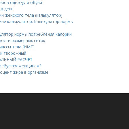
еров одежды и обуви
 в день
и женского тела (калькулятор)
ине калькулятор. Калькулятор нормы
кулятор нормы потребления калорий
ности размерных сеток
массы тела (ИМТ)
ик творожный
УАЛЬНЫЙ РАСЧЕТ
требуется женщинам?
роцент жира в организме